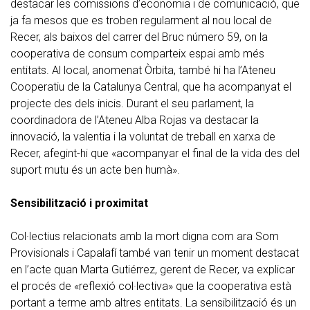
destacar les comissions d’economia i de comunicació, que
ja fa mesos que es troben regularment al nou local de
Recer, als baixos del carrer del Bruc número 59, on la
cooperativa de consum comparteix espai amb més
entitats. Al local, anomenat Òrbita, també hi ha l’Ateneu
Cooperatiu de la Catalunya Central, que ha acompanyat el
projecte des dels inicis. Durant el seu parlament, la
coordinadora de l’Ateneu Alba Rojas va destacar la
innovació, la valentia i la voluntat de treball en xarxa de
Recer, afegint-hi que «acompanyar el final de la vida des del
suport mutu és un acte ben humà».
Sensibilització i proximitat
Col·lectius relacionats amb la mort digna com ara Som
Provisionals i Capalafí també van tenir un moment destacat
en l’acte quan Marta Gutiérrez, gerent de Recer, va explicar
el procés de «reflexió col·lectiva» que la cooperativa està
portant a terme amb altres entitats. La sensibilització és un