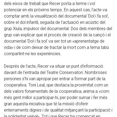
dels eixos de treball que Recer porta a terme i vol
potenciar en els pròxims temps. En aquest cas, l’acte va
comptar amb la visualització del documental ‘Dol i fa sol’,
sobre el dol infantil, seguida de l’actuació en acústic del
grup Xiula, impulsor del documental. Dos dels membres del
grup van explicar que el procés de creació de la cançó i el
documental ‘Dol i fa sol’ va ser tot un «aprenentatge de
vida» i de com deixar de tractar la mort com a tema tabú
compartint-ne les experiències.
Després de l’acte, Recer va situar un punt d’informació
davant de l’entrada del Teatre Conservatori. Nombroses
persones s’hi van apropar per entrar a formar part de la
cooperativa. Toni Leal, que destaca la proximitat com un
dels valors fonamentals de la cooperativa, anima a «com
més gent millor a participar-hi, per poder sumar i fer més
gran aquesta iniciativa que té la missió d’oferir
enterraments dignes i de qualitat mitjançant la participació i
la solidaritat veïnal». Tot i que Recer ha començat en