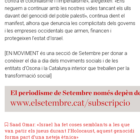
contra el colonialisme i l’imperialisme», afegeixen. «Ens
neguem a continuar amb les nostres vides tancant els ulls
davant del genocidi del poble palestí», continua dient el
manifest, alhora que denuncia les complicitats dels governs
i les empreses occidentals que armen, financen i
protegeixen l’estat d’Israel.
[EN MOVIMENT és una secció de Setembre per donar a
conèixer el dia a dia dels moviments socials i de les
entitats d'Osona i la Catalunya interior que treballen per la
transformació social]
Saad Omar: «Israel ha fet coses semblants a les que
van patir els jueus durant l’Holocaust, aquest genocidi
forma part d’una neteja ètnica»