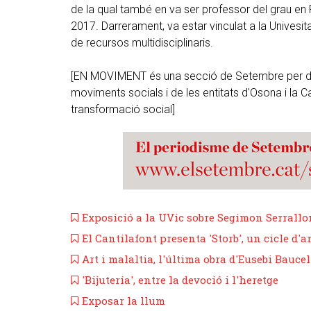
de la qual també en va ser professor del grau en Pu
2017. Darrerament, va estar vinculat a la Univesita
de recursos multidisciplinaris.
[EN MOVIMENT és una secció de Setembre per don
moviments socials i de les entitats d'Osona i la Ca
transformació social]
Exposició a la UVic sobre Segimon Serrallon
El Cantilafont presenta 'Storb', un cicle d'
Art i malaltia, l'última obra d'Eusebi Baucel
'Bijuteria', entre la devoció i l'heretge
Exposar la llum