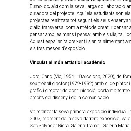
Eumo_dc, així com la seva llarga col·laboració am
curadora del projecte. Aquí els estudiants són els
projectes realitzats tot seguint els seus ensenya
d’allò transversal com a mètode creatiu: pensar 
pensar amb les mans i pensar amb els ulls, tal i
Aquest espai anirà creixent i s’anirà alimentant 
els tres mesos d’exposició.
Vinculat al món artístic i acadèmic
Jordi Cano (Vic, 1954 – Barcelona, 2020), de fo
seu treball d’actor (1979-1982) amb el de pintor
gràfic i director de comunicació, portant a terme
àmbits del disseny i de la comunicació.
Va realitzar la seva primera exposició individual l’
2003, moment de la seva darrera exposició, va c
Set/Salvador Riera, Galeria Trama i Galeria María