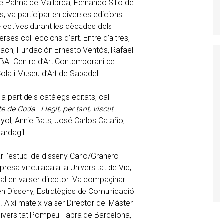
 de Palma de Mallorca, Fernando Silió de
, va participar en diverses edicions
lectives durant les dècades dels
rses col·leccions d’art. Entre d’altres,
Uriach, Fundación Ernesto Ventós, Rafael
BA. Centre d’Art Contemporani de
ola i Museu d’Art de Sabadell.
a part dels catàlegs editats, cal
ste de Coda
i
Llegit, per tant, viscut
.
ol, Annie Bats, José Carlos Cataño,
ardagil.
 l’estudi de disseny Cano/Granero
resa vinculada a la Universitat de Vic,
al en va ser director. Va compaginar
en Disseny, Estratègies de Comunicació
a. Així mateix va ser Director del Màster
Universitat Pompeu Fabra de Barcelona,