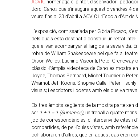
ACVIC
homenatja el pintor, dissenyador i pedago
Jordi Cano» que s’inaugura aquest divendres 4 de 
veure fins al 23 d’abril a ACVIC i l’Escola d’Art de V
L’exposició, comissariada per Glòria Picazo, s’est
dels quals està destinat a construir un retrat intel·
que el van acompanyar al llarg de la seva vida. E
l’obra de William Shakespeare pel que fa al teatre
Orson Welles, Luchino Visconti, Peter Greneway 
clàssic -l’àmplia videoteca de Cano es mostra en
Joyce, Thomas Bernhard, Michel Tournier o Peter 
Wharhol, Jeff Koons, Shophie Calle, Peter Fischly 
visuals; i escriptors i poetes amb els que va trava
Els tres àmbits següents de la mostra parteixen de
ser
1 + 1 = 1 (Sumar-se)
, un treball a quatre mans
joc de correspondències, d’intercanvi de cites i 
compartides, de pel·lícules vistes, amb referències
col·laboraren d’altres, que en aquest cas eren c