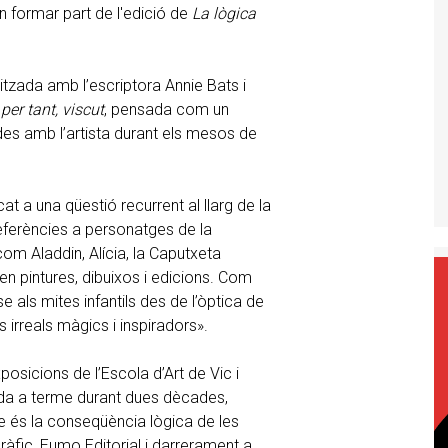
n formar part de l'edició de
La lògica
alitzada amb l’escriptora Annie Bats i
 per tant, viscut
, pensada com un
bades amb l’artista durant els mesos de
t a una qüestió recurrent al llarg de la
referències a personatges de la
 com Aladdin, Alícia, la Caputxeta
 en pintures, dibuixos i edicions. Com
 als mites infantils des de l’òptica de
 irreals màgics i inspiradors».
posicions de l’Escola d’Art de Vic i
ada a terme durant dues dècades,
e és la conseqüència lògica de les
fic, Eumo Editorial i darrerament a