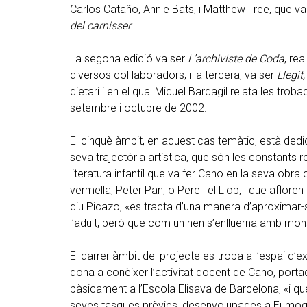
Carlos Cataño, Annie Bats, i Matthew Tree, que va
del carnisser
.
La segona edició va ser
L’archiviste de Coda
, re
diversos col·laboradors; i la tercera, va ser
Llegit,
dietari i en el qual Miquel Bardagil relata les tro
setembre i octubre de 2002.
El cinquè àmbit, en aquest cas temàtic, està dedica
seva trajectòria artística, que són les constants 
literatura infantil que va fer Cano en la seva obra
vermella, Peter Pan, o Pere i el Llop, i que afloren
diu Picazo, «es tracta d’una manera d’aproximar-se
l’adult, però que com un nen s’enlluerna amb mons
El darrer àmbit del projecte es troba a l’espai d’ex
dona a conèixer l’activitat docent de Cano, port
bàsicament a l’Escola Elisava de Barcelona, «i qu
seves tasques prèvies, desenvolupades a Eumogrà