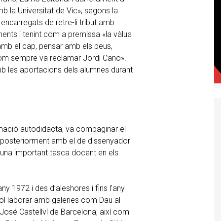
b la Universitat de Vic», segons la
 encarregats de retre-li tribut amb
ments i tenint com a premissa «la vàlua
amb el cap, pensar amb els peus,
 com sempre va reclamar Jordi Cano».
amb les aportacions dels alumnes durant
rmació autodidacta, va compaginar el
 i posteriorment amb el de dissenyador
 una important tasca docent en els
any 1972 i des d’aleshores i fins l’any
ol·laborar amb galeries com Dau al
 José Castellví de Barcelona, així com