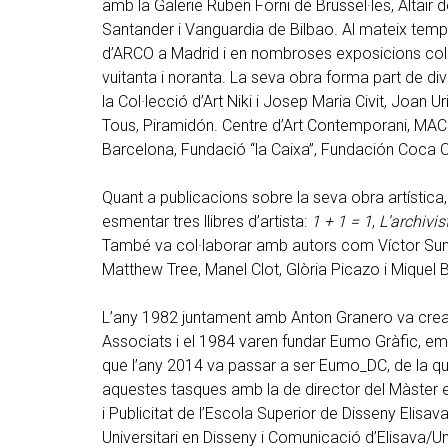
amb la Galerie Ruben Forni de Brussel·les, Altair
Santander i Vanguardia de Bilbao. Al mateix temps
d’ARCO a Madrid i en nombroses exposicions col·
vuitanta i noranta. La seva obra forma part de dive
la Col·lecció d’Art Niki i Josep Maria Civit, Joan 
Tous, Piramidón. Centre d’Art Contemporani, MAC
Barcelona, Fundació “la Caixa”, Fundación Coca C
Quant a publicacions sobre la seva obra artística, 
esmentar tres llibres d’artista:
1 + 1 = 1
,
L’archivi
També va col·laborar amb autors com Víctor Suny
Matthew Tree, Manel Clot, Glòria Picazo i Miquel B
L’any 1982 juntament amb Anton Granero va crear
Associats i el 1984 varen fundar Eumo Gràfic, emp
que l’any 2014 va passar a ser Eumo_DC, de la qu
aquestes tasques amb la de director del Màster 
i Publicitat de l’Escola Superior de Disseny Elisav
Universitari en Disseny i Comunicació d’Elisava/