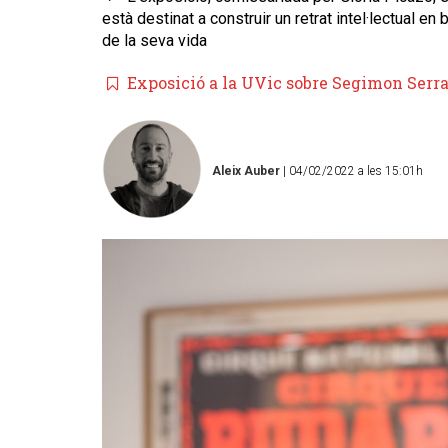
està destinat a construir un retrat intel·lectual en
de la seva vida
Exposició a la UVic sobre Segimon Serral
Aleix Auber
| 04/02/2022 a les 15:01h