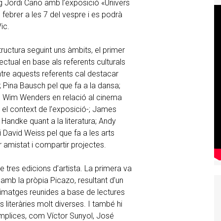
g Jordi Cano amb l’exposició «Univers
febrer a les 7 del vespre i es podrà
ic.
ructura seguint uns àmbits, el primer
lectual en base als referents culturals
ntre aquests referents cal destacar
; Pina Bausch pel que fa a la dansa;
o Wim Wenders en relació al cinema
 el context de l’exposició-; James
Handke quant a la literatura; Andy
i David Weiss pel que fa a les arts
r amistat i compartir projectes.
 tres edicions d’artista. La primera va
 amb la pròpia Picazo, resultant d’un
d’imatges reunides a base de lectures
 literàries molt diverses. I també hi
òmplices, com Víctor Sunyol, José