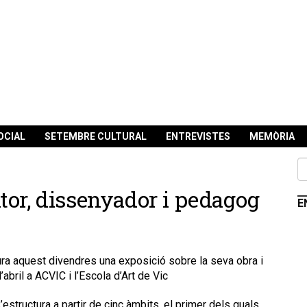
OCIAL
SETEMBRE CULTURAL
ENTREVISTES
MEMÒRIA
tor, dissenyador i pedagog
E
ra aquest divendres una exposició sobre la seva obra i
abril a ACVIC i l’Escola d’Art de Vic
estructura a partir de cinc àmbits, el primer dels quals