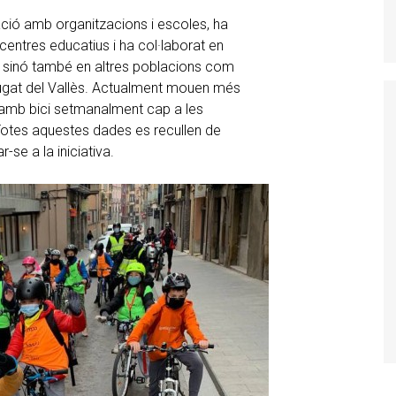
ració amb organitzacions i escoles, ha
entres educatius i ha col·laborat en
c, sinó també en altres poblacions com
Cugat del Vallès. Actualment mouen més
 amb bici setmanalment cap a les
Totes aquestes dades es recullen de
r-se a la iniciativa.