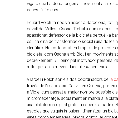
vigatà que ha donat origen al moviment a la resta
aquest últim curs.
Eduard Folch també va néixer a Barcelona, tot i q
cavall del Vallès i Osona. Treballa com a consulto
apassionat defensor de la bicicleta perquè «a ban
és una eina de transformació social i una de les m
climàtic». Ha col·laborat en l’impuls de projecte
bicicleta, com Osona amb Bici, i en moviments so
decreixement. «El principal motivador personal de
millor per a les meves dues filles», sentencia.
Vilardell i Folch són els dos coordinadors de
la 
través de l’associació Canvis en Cadena, pretén e
a Vic el curs passat al major nombre possible d
micromecenatge, actualment en marxa a la plata
una plataforma digital gratuïta i oberta a partir 
escoles que vulguin impulsar i dinamitzar un bici
eines complementàries. Alhora, continuar donant su