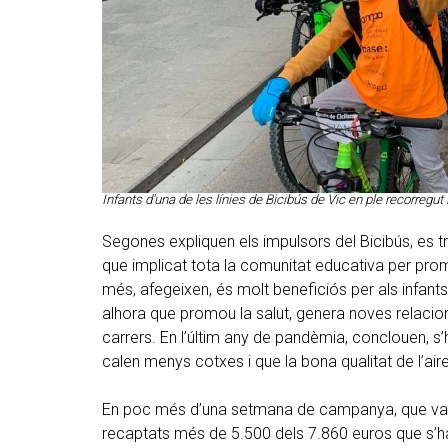
Infants d'una de les línies de Bicibús de Vic en ple recorregu
Segones expliquen els impulsors del Bicibús, es t
que implicat tota la comunitat educativa per promo
més, afegeixen, és molt beneficiós per als infants,
alhora que promou la salut, genera noves relacions
carrers. En l’últim any de pandèmia, conclouen, s’ha
calen menys cotxes i que la bona qualitat de l’aire i
En poc més d’una setmana de campanya, que va c
recaptats més de 5.500 dels 7.860 euros que s’h