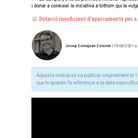
i donar a conèixer la iniciativa a tothom qui la vu
Dotació insuficient d'aparcaments per a 
Josep Comajoan Colomé
| 19/06/2021 a 
Aquesta notícia es va publicar originalment el 1
que hi apareix fa referència a la data especific