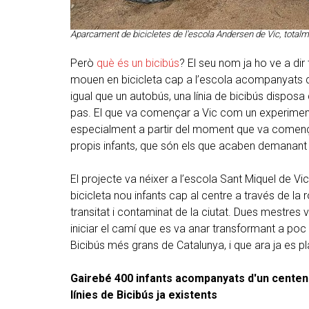
Aparcament de bicicletes de l'escola Andersen de Vic, totalm
Però
què és un bicibús
? El seu nom ja ho ve a dir 
mouen en bicicleta cap a l’escola acompanyats de 
igual que un autobús, una línia de bicibús disposa 
pas. El que va començar a Vic com un experiment 
especialment a partir del moment que va començar
propis infants, que són els que acaben demanant a
El projecte va néixer a l’escola Sant Miquel de V
bicicleta nou infants cap al centre a través de l
transitat i contaminat de la ciutat. Dues mestres v
iniciar el camí que es va anar transformant a poc
Bicibús més grans de Catalunya, i que ara ja es pl
Gairebé 400 infants acompanyats d'un centen
línies de Bicibús ja existents