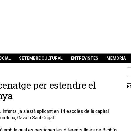
OCIAL
SETEMBRE CULTURAL
ENTREVISTES
MEMÒRIA
natge per estendre el
E
nya
infants, ja s'està aplicant en 14 escoles de la capital
arcelona, Gavà o Sant Cugat
ó amb la qual es gestionen les diferents línies de Bicibús