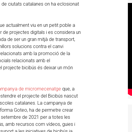
 de ciutats catalanes on ha eclosionat
ue actualment viu en un petit poble a
r de projectes digitals i es considera un
da de ser un gran mitjà de transport,
illors solucions contra el canvi
s relacionats amb la promoció de la
cials relacionats amb el
l projecte bicibús és deixar un món
campanya de micromecenatge
que, a
stendre el projecte del Bicibús nascut
’escoles catalanes. La campanya de
forma Goteo, ha de permetre crear
del setembre de 2021 per a totes les
bús, amb recursos com vídeos, guies i
port a les iniciatives de bicibús ja