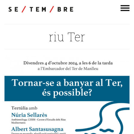
Men
de
nav
riu Ter