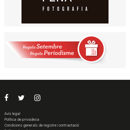
Avís legal
Política de privadesa
Condicions generals de registre i contractació