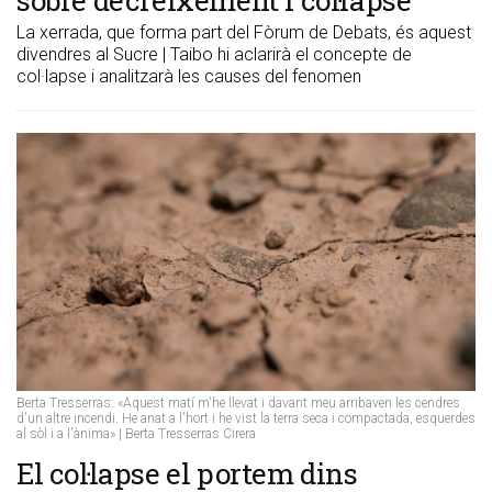
sobre decreixement i col·lapse
La xerrada, que forma part del Fòrum de Debats, és aquest
divendres al Sucre | Taibo hi aclarirà el concepte de
col·lapse i analitzarà les causes del fenomen
Berta Tresserras: «Aquest matí m'he llevat i davant meu arribaven les cendres
d'un altre incendi. He anat a l'hort i he vist la terra seca i compactada, esquerdes
al sòl i a l'ànima» | Berta Tresserras Cirera
El col·lapse el portem dins