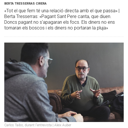
BERTA TRESSERRAS CIRERA
«Tot el que fem té una relació directa amb el que passa» |
Berta Tresserras: «Pagant Sant Pere canta, que diuen.
Doncs pagant no s'apagaran els focs. Els diners no ens
tornaran els boscos i els diners no portaran la pluja»
Carlos Taibo, durant l'entrevista | Aleix Auber