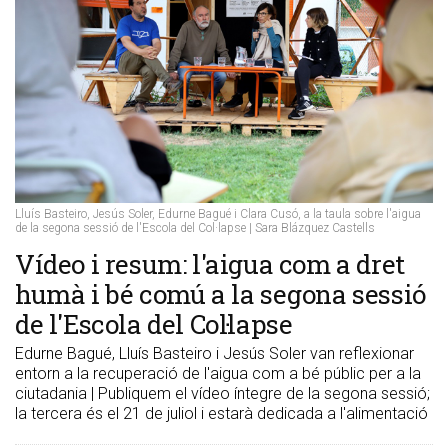
Lluís Basteiro, Jesús Soler, Edurne Bagué i Clara Cusó, a la taula sobre l'aigua
de la segona sessió de l'Escola del Col·lapse | Sara Blázquez Castells
Vídeo i resum: l'aigua com a dret
humà i bé comú a la segona sessió
de l'Escola del Col·lapse
Edurne Bagué, Lluís Basteiro i Jesús Soler van reflexionar
entorn a la recuperació de l'aigua com a bé públic per a la
ciutadania | Publiquem el vídeo íntegre de la segona sessió;
la tercera és el 21 de juliol i estarà dedicada a l'alimentació