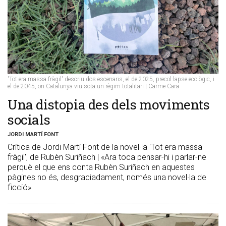
'Tot era massa fràgil' descriu dos escenaris, el de 2025, precol·lapse ecològic, i
el de 2045, on Catalunya viu sota un règim totalitari | Carme Cara
Una distopia des dels moviments
socials
JORDI MARTÍ FONT
Crítica de Jordi Martí Font de la novel·la 'Tot era massa
fràgil', de Rubèn Suriñach | «Ara toca pensar-hi i parlar-ne
perquè el que ens conta Rubèn Suriñach en aquestes
pàgines no és, desgraciadament, només una novel·la de
ficció»