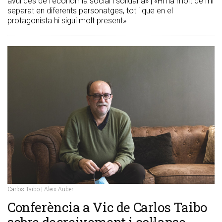
avui des de l’economia social i solidària» | «Hi ha molt de mi
separat en diferents personatges, tot i que en el
protagonista hi sigui molt present»
Carlos Taibo | Aleix Auber
​Conferència a Vic de Carlos Taibo