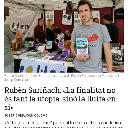
Rubèn Suriñach, amb el llibre, a la parada de Pol·len Edicions a la Fira Literal |
Josep Comajoan
Rubèn Suriñach: «La finalitat no
és tant la utopia, sinó la lluita en
si»
JOSEP COMAJOAN COLOMÉ
«A 'Tot era massa fràgil' porto al límit els debats que tenim