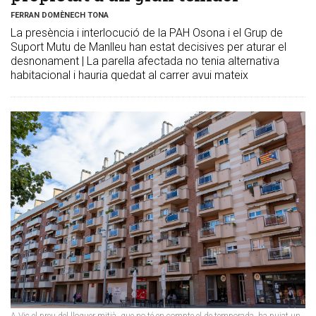
FERRAN DOMÈNECH TONA
La presència i interlocució de la PAH Osona i el Grup de
Suport Mutu de Manlleu han estat decisives per aturar el
desnonament | La parella afectada no tenia alternativa
habitacional i hauria quedat al carrer avui mateix
A Vic el preu del lloguer mitjà, que no té en compte el de temporada, ha pujat un