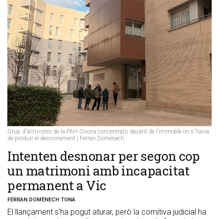
Grup d'activistes de la PAH Osona concentrats davant de l'immoble on s'havia
de produir el desnonament | Ferran Domènech
​Intenten desnonar per segon cop
un matrimoni amb incapacitat
permanent a Vic
FERRAN DOMÈNECH TONA
El llançament s'ha pogut aturar, però la comitiva judicial ha