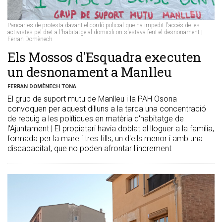
Pancartes de protesta davant el cordó policial que ha impedit l'accés de les
activistes pel dret a l'habitatge al domicili on s'estava fent el desnonament |
Ferran Domènech
​Els Mossos d'Esquadra executen
un desnonament a Manlleu
FERRAN DOMÈNECH TONA
El grup de suport mutu de Manlleu i la PAH Osona
convoquen per aquest dilluns a la tarda una concentració
de rebuig a les polítiques en matèria d'habitatge de
l'Ajuntament | El propietari havia doblat el lloguer a la família,
formada per la mare i tres fills, un d'ells menor i amb una
discapacitat, que no poden afrontar l'increment