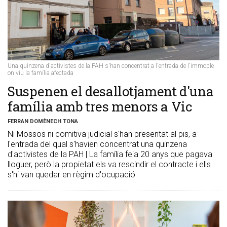
Una quinzena d'activistes de la PAH s'han concentrat a l'entrada de l'immoble
on viu la família afectada
Suspenen el desallotjament d'una
família amb tres menors a Vic
FERRAN DOMÈNECH TONA
Ni Mossos ni comitiva judicial s'han presentat al pis, a
l'entrada del qual s'havien concentrat una quinzena
d'activistes de la PAH | La família feia 20 anys que pagava
lloguer, però la propietat els va rescindir el contracte i ells
s'hi van quedar en règim d'ocupació