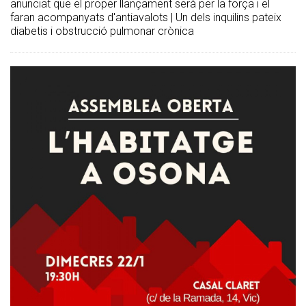
anunciat que el proper llançament serà per la força i el
faran acompanyats d'antiavalots | Un dels inquilins pateix
diabetis i obstrucció pulmonar crònica