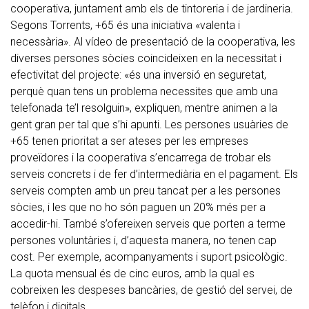
cooperativa, juntament amb els de tintoreria i de jardineria.
Segons Torrents, +65 és una iniciativa «valenta i
necessària». Al vídeo de presentació de la cooperativa, les
diverses persones sòcies coincideixen en la necessitat i
efectivitat del projecte: «és una inversió en seguretat,
perquè quan tens un problema necessites que amb una
telefonada te’l resolguin», expliquen, mentre animen a la
gent gran per tal que s’hi apunti. Les persones usuàries de
+65 tenen prioritat a ser ateses per les empreses
proveïdores i la cooperativa s’encarrega de trobar els
serveis concrets i de fer d’intermediària en el pagament. Els
serveis compten amb un preu tancat per a les persones
sòcies, i les que no ho són paguen un 20% més per a
accedir-hi. També s’ofereixen serveis que porten a terme
persones voluntàries i, d’aquesta manera, no tenen cap
cost. Per exemple, acompanyaments i suport psicològic.
La quota mensual és de cinc euros, amb la qual es
cobreixen les despeses bancàries, de gestió del servei, de
telèfon i digitals.