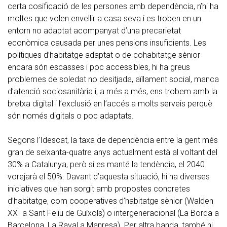
certa cosificació de les persones amb dependència, n’hi ha
moltes que volen envellir a casa seva i es troben en un
entorn no adaptat acompanyat d’una precarietat
econòmica causada per unes pensions insuficients. Les
polítiques d’habitatge adaptat o de cohabitatge sènior
encara són escasses i poc accessibles, hi ha greus
problemes de soledat no desitjada, aïllament social, manca
d’atenció sociosanitària i, a més a més, ens trobem amb la
bretxa digital i l’exclusió en l’accés a molts serveis perquè
són només digitals o poc adaptats.
Segons l’Idescat, la taxa de dependència entre la gent més
gran de seixanta-quatre anys actualment està al voltant del
30% a Catalunya, però si es manté la tendència, el 2040
vorejarà el 50%. Davant d’aquesta situació, hi ha diverses
iniciatives que han sorgit amb propostes concretes
d’habitatge, com cooperatives d’habitatge sènior (Walden
XXI a Sant Feliu de Guíxols) o intergeneracional (La Borda a
Barcelona, La Raval a Manresa). Per altra banda, també hi