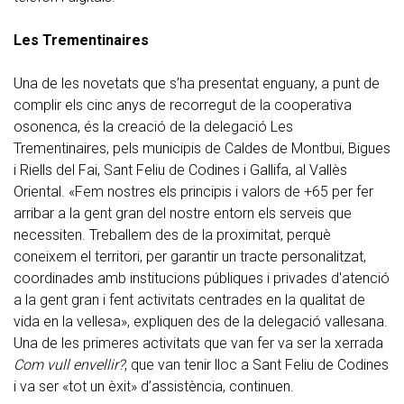
Les Trementinaires
Una de les novetats que s’ha presentat enguany, a punt de
complir els cinc anys de recorregut de la cooperativa
osonenca, és la creació de la delegació Les
Trementinaires, pels municipis de Caldes de Montbui, Bigues
i Riells del Fai, Sant Feliu de Codines i Gallifa, al Vallès
Oriental. «Fem nostres els principis i valors de +65 per fer
arribar a la gent gran del nostre entorn els serveis que
necessiten. Treballem des de la proximitat, perquè
coneixem el territori, per garantir un tracte personalitzat,
coordinades amb institucions públiques i privades d'atenció
a la gent gran i fent activitats centrades en la qualitat de
vida en la vellesa», expliquen des de la delegació vallesana.
Una de les primeres activitats que van fer va ser la xerrada
Com vull envellir?
, que van tenir lloc a Sant Feliu de Codines
i va ser «tot un èxit» d’assistència, continuen.