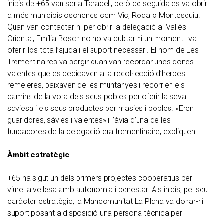
inicis de +65 van ser a Taradell, però de seguida es va obrir
a més municipis osonencs com Vic, Roda o Montesquiu.
Quan van contactar-hi per obrir la delegació al Vallès
Oriental, Emília Bosch no ho va dubtar ni un moment i va
oferir-los tota l’ajuda i el suport necessari. El nom de Les
Trementinaires va sorgir quan van recordar unes dones
valentes que es dedicaven a la recol·lecció d’herbes
remeieres, baixaven de les muntanyes i recorrien els
camins de la vora dels seus pobles per oferir la seva
saviesa i els seus productes per masies i pobles. «Eren
guaridores, sàvies i valentes» i l’àvia d’una de les
fundadores de la delegació era trementinaire, expliquen.
Àmbit estratègic
+65 ha sigut un dels primers projectes cooperatius per
viure la vellesa amb autonomia i benestar. Als inicis, pel seu
caràcter estratègic, la Mancomunitat La Plana va donar-hi
suport posant a disposició una persona tècnica per