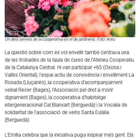
Un dels serveis de la cooperativa és el de jardineria. Foto: Arxiu
La qüestió sobre com es vol envellir també centrava una
de les trobades de la taula de cures de l’Ateneu Cooperatiu
de la Catalunya Central. Hi van participar +65 (Osona i
Vallès Oriental), l’espai actiu de convivència i envelliment La
Rosada (Lluçanès), la cooperativa d’acompanyament
veïnal Recer (Bages), l’Associació pel dret a morir
dignament (Bages), la cooperativa d’habitatge
intergeneracional Cal Blanxart (Berguedà) i la Vocalia de
solidaritat de l’associació de veïns Santa Eulàlia
(Berguedà).
L’Emília celebra que la iniciativa pugui inspirar més gent. Els