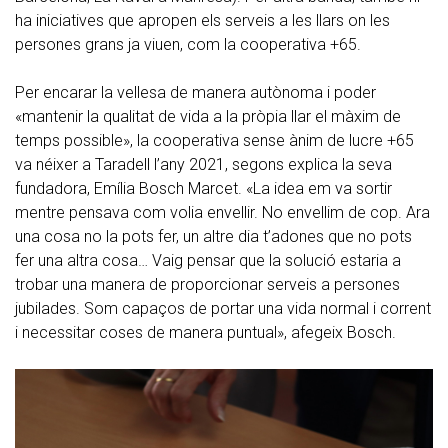
ha iniciatives que apropen els serveis a les llars on les
persones grans ja viuen, com la cooperativa +65.
Per encarar la vellesa de manera autònoma i poder
«mantenir la qualitat de vida a la pròpia llar el màxim de
temps possible», la cooperativa sense ànim de lucre +65
va néixer a Taradell l’any 2021, segons explica la seva
fundadora, Emília Bosch Marcet. «La idea em va sortir
mentre pensava com volia envellir. No envellim de cop. Ara
una cosa no la pots fer, un altre dia t’adones que no pots
fer una altra cosa… Vaig pensar que la solució estaria a
trobar una manera de proporcionar serveis a persones
jubilades. Som capaços de portar una vida normal i corrent
i necessitar coses de manera puntual», afegeix Bosch.