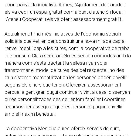
acompanyar la iniciativa. A més, l’Ajuntament de Taradell
els va cedir un espai gratuït com a punt d’atenció i local i
l’Ateneu Cooperatiu els va oferir assessorament gratuït.
Actualment, hi ha més iniciatives de l’economia social i
solidària que vetllen per construir una nova mirada cap a
l’envelliment i cap a les cures, com la cooperativa de treball
i de consum Clara ser gran. No es sentien còmodes amb la
manera com s’està tractant la vellesa i van voler
transformar el model de cures des del respecte i no des
d’un sistema mercantilitzat on les persones poden envellir
segons els diners que tenen. Ofereixen assessorament
perquè la gent gran pugui continuar vivint a casa, dissenyen
cures personalitzades des de l’entorn familiar i coordinen
recursos per assegurar que les persones puguin envellir
amb el màxim benestar.
La cooperativa Més que cures ofereix serveis de cura,
neteja i acompanyament. «Tenim clar que es poden crear