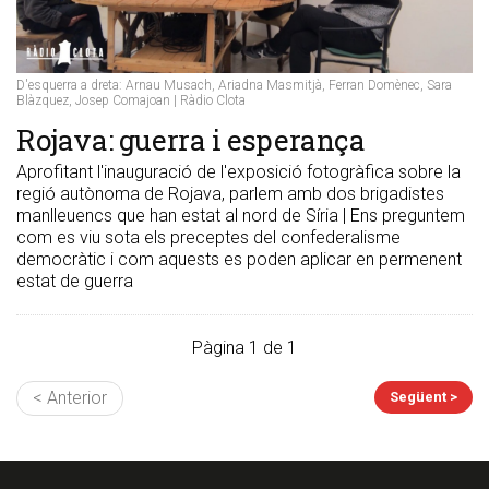
D'esquerra a dreta: Arnau Musach, Ariadna Masmitjà, Ferran Domènec, Sara
Blàzquez, Josep Comajoan | Ràdio Clota
Rojava: guerra i esperança
Aprofitant l'inauguració de l'exposició fotogràfica sobre la
regió autònoma de Rojava, parlem amb dos brigadistes
manlleuencs que han estat al nord de Síria | Ens preguntem
com es viu sota els preceptes del confederalisme
democràtic i com aquests es poden aplicar en permenent
estat de guerra
Pàgina 1 de 1
< Anterior
Següent >