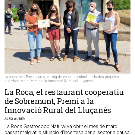
La consellera Teresa Jordà, enmig de les representants dels dos projectes
guardonats als Premis a la Innovació Rural del Lluçanès
​La Roca, el restaurant cooperatiu
de Sobremunt, Premi a la
Innovació Rural del Lluçanès
ALEIX AUBER
La Roca Gastrocoop Natural va obrir el mes de març
passat malgrat la situació d'incertesa per al sector a causa