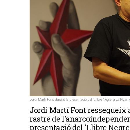
Jordi Martí Font durant la presentació del 'Llibre Negre' a La Nyàm
Jordi Martí Font ressegueix a
rastre de l'anarcoindependen
presentació del 'Llibre Negre