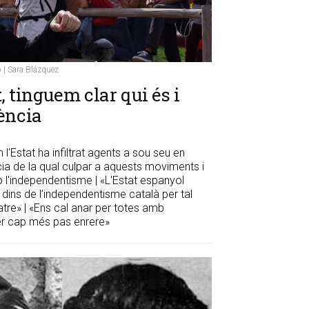
b | Sara Blázquez
t, tinguem clar qui és i
gència
 l'Estat ha infiltrat agents a sou seu en
ia de la qual culpar a aquests moviments i
mb l'independentisme | «L'Estat espanyol
tes dins de l’independentisme català per tal
tre» | «Ens cal anar per totes amb
 fer cap més pas enrere»