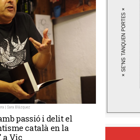
era | Sara Blázquez
mb passió i delit el
tisme català en la
' a Vic