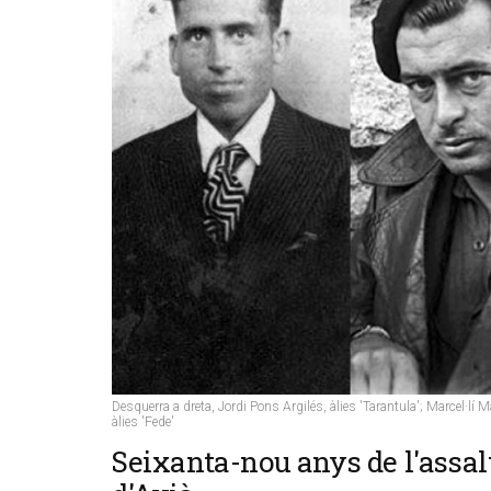
Desquerra a dreta, Jordi Pons Argilés, àlies 'Tarantula'; Marcel·lí 
àlies 'Fede'
​Seixanta-nou anys de l'assal