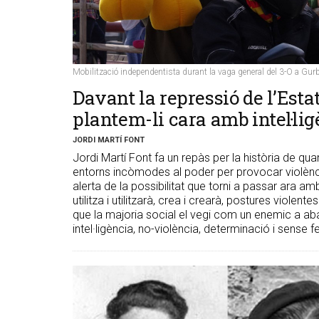
Mobilització independentista durant la vaga general del 3-O a Gur
​Davant la repressió de l’Esta
plantem-li cara amb intel·li
JORDI MARTÍ FONT
Jordi Martí Font fa un repàs per la història de quan
entorns incòmodes al poder per provocar violènc
alerta de la possibilitat que torni a passar ara a
utilitza i utilitzarà, crea i crearà, postures violen
que la majoria social el vegi com un enemic a aba
intel·ligència, no-violència, determinació i sense