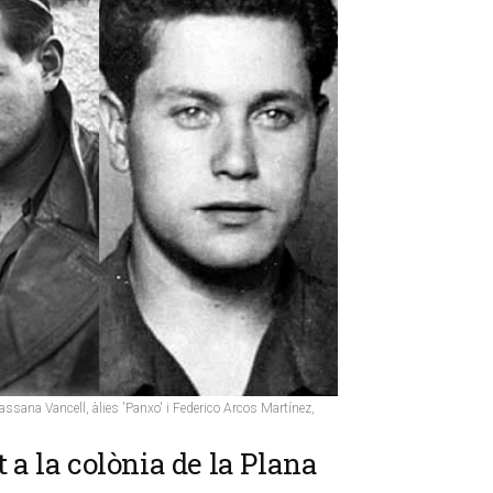
Massana Vancell, àlies 'Panxo' i Federico Arcos Martínez,
t a la colònia de la Plana