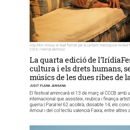
Aïta Mon Amour, el duet format per la cantant marroquina Widad Mja
2026 | Hamza Bennour
La quarta edició de l’IrídiaFes
cultura i els drets humans, s
músics de les dues ribes de 
JUDIT PLANA JANSANA
El festival arrencarà el 13 de març al CCCB amb un 
internacional que assisteix, reubica i finança arti
guerra | Paral·lel 62 acollirà, dissabte 14, els co
Amour i del col·lectiu valencià Faixa, entre altres 