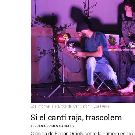
Los Informalls al Brots del Cantilafont | Eva Freixa
Si el canti raja, trascolem
FERRAN ORRIOLS SABATÉS
Crònica de Ferran Orriols sobre la primera edició d