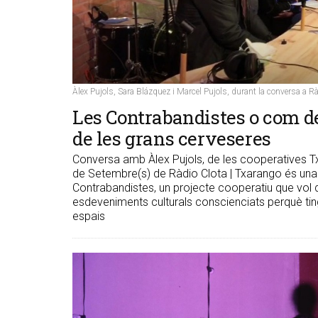
Àlex Pujols, Sara Blázquez i Marcel Pujols, durant la conversa a R
Les Contrabandistes o com de
de les grans cerveseres
Conversa amb Àlex Pujols, de les cooperatives Tx
de Setembre(s) de Ràdio Clota | Txarango és una
Contrabandistes, un projecte cooperatiu que vol do
esdeveniments culturals conscienciats perquè tin
espais