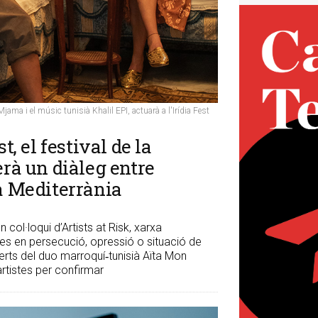
ma i el músic tunisià Khalil EPI, actuarà a l'Irídia Fest
t, el festival de la
erà un diàleg entre
la Mediterrània
col·loqui d’Artists at Risk, xarxa
stes en persecució, opressió o situació de
ncerts del duo marroquí‑tunisià Aïta Mon
artistes per confirmar