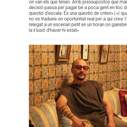
on van els que tenen. Amb pressupostos que mai s'
decisió passa per pagar bé a poca gent en lloc 
qüestió d'escala. És una qüestió de criteri» | «I qua
no es tradueix en oportunitat real per a qui crea: l’
relegat a un escenari petit en un horari on gaireb
la il·lusió d’haver-hi estat»