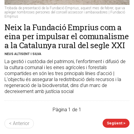
Trobada de presentació de la Fundació Emprius, aquest mes de febrer, que va
aplegar nombroses persones del consell assessor i ambaixadores | Fundació
Emprius
Neix la Fundació Emprius com a
eina per impulsar el comunalisme
a la Catalunya rural del segle XXI
NEUS ALTISENT I SILVA
La gestió i custòdia del patrimoni, l’enfortiment i difusió de
la cultura comunal i les eines agrícoles i forestals
compartides en són les tres principals línies d’acció |
L'objectiu és assegurar la redistribució dels recursos i la
regeneració de la biodiversitat, dins d’un marc de
decreixement amb justícia social
Pàgina 1 de 1
< Anterior
Següent >