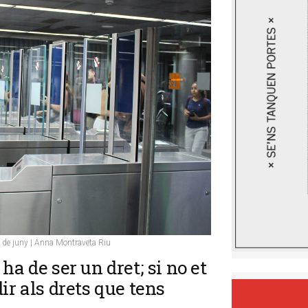
6 de juny | Anna Montraveta Riu
ha de ser un dret; si no et
ir als drets que tens