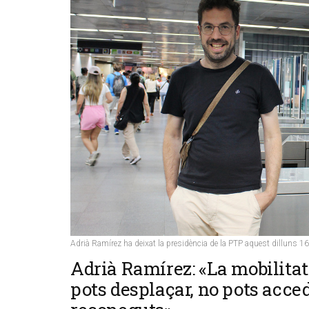
Adrià Ramírez ha deixat la presidència de la PTP aquest dilluns 1
Adrià Ramírez: «La mobilitat 
pots desplaçar, no pots acced