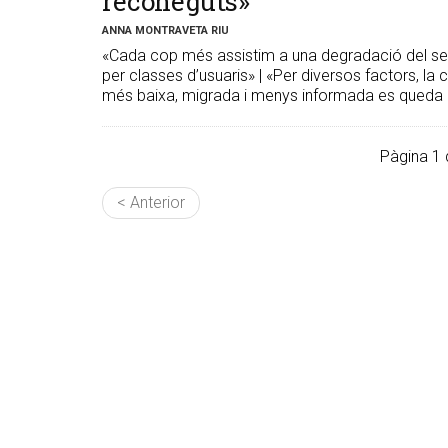
reconeguts»
ANNA MONTRAVETA RIU
«Cada cop més assistim a una degradació del serve
per classes d’usuaris» | «Per diversos factors, la c
més baixa, migrada i menys informada es queda a
Pàgina 1 
< Anterior