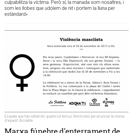
culpabilitza la víctima. Però sí, la manada som nosaltres, i
som les llobes que udolem de nit i portem la lluna per
estàndard»
Esquela que han editat els quatre col·lectius feministes per anunciar la marxa
d'aquest dissabte
Marxa fúnebre d'enterrament de