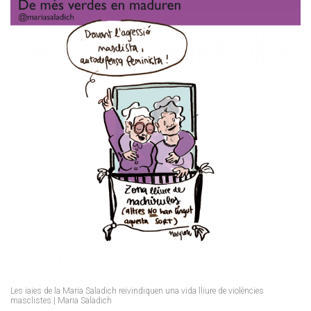
Les iaies de la Maria Saladich reivindiquen una vida lliure de violències
masclistes | Maria Saladich