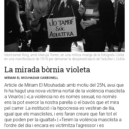
Montserrat Roig, amb Maruja Torres, en una mítica imatge de la fotògrafa Colita
en una manifestació de 1976 per demanar la despenalització de l'adulteri | Colita
La mirada bòrnia violeta
MÍRIAM EL MOUHADAB CARBONELL
Article de Míriam El Mouhadab amb motiu del 25N, avui que
hi ha hagut una nova víctima nortal de la violència masclista
a Vinaròs | «La violència no és només sexual, no només
ens la pot exercir la nostra parella o el bavós que et mira
pel carrer. La institució i la hipocresia es vestiran de lila,
igual que els masclistes, i ens faran creure que fan tot el
que poden per la igualtat» | «Tenim la violència masclista a
l’ordre del dia i encara es victimitza l’agressor i es