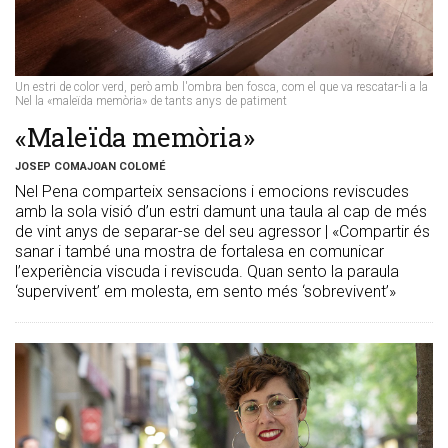
Un estri de color verd, però amb l'ombra ben fosca, com el que va rescatar-li a la
Nel la «maleïda memòria» de tants anys de patiment
«Maleïda memòria»
JOSEP COMAJOAN COLOMÉ
Nel Pena comparteix sensacions i emocions reviscudes
amb la sola visió d’un estri damunt una taula al cap de més
de vint anys de separar-se del seu agressor | «Compartir és
sanar i també una mostra de fortalesa en comunicar
l’experiència viscuda i reviscuda. Quan sento la paraula
‘supervivent’ em molesta, em sento més ‘sobrevivent’»