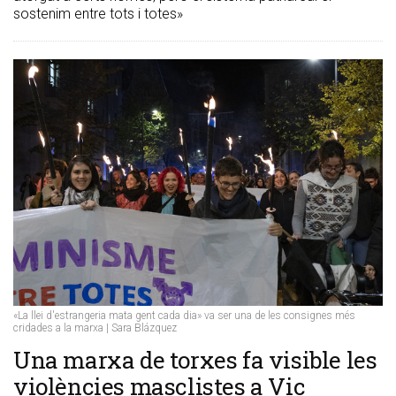
sostenim entre tots i totes»
«La llei d'estrangeria mata gent cada dia» va ser una de les consignes més
cridades a la marxa | Sara Blázquez
Una marxa de torxes fa visible les
violències masclistes a Vic