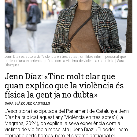
Jenn Díaz és autora de 'Violència en tres actes', un llibre íntim i personal que
parteix d’una experiència pròpia com a víctima de violència masclista | Sara
Blázquez
Jenn Díaz: «Tinc molt clar que
quan explico que la violència és
física la gent ja no dubta»
SARA BLÁZQUEZ CASTELLS
L'escriptora i exdiputada del Parlament de Catalunya Jenn
Díaz ha publicat aquest any 'Violència en tres actes' (La
Magrana, 2024), on explica la seva experiència com a
víctima de violència masclista | Jenn Díaz: «El poder l'hem
atorgat a certs homes, però el sistema patriarcal el