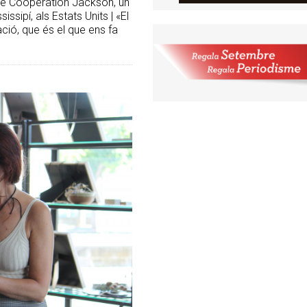
 de Cooperation Jackson, un
sipí, als Estats Units | «El
ació, que és el que ens fa