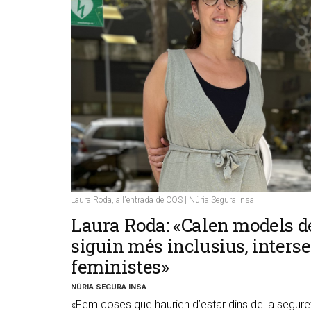
Laura Roda, a l'entrada de COS | Núria Segura Insa
Laura Roda: «Calen models d
siguin més inclusius, interse
feministes»
NÚRIA SEGURA INSA
«Fem coses que haurien d’estar dins de la segure