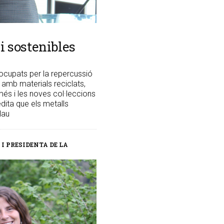
 i sostenibles
eocupats per la repercussió
n amb materials reciclats,
més i les noves col·leccions
dita que els metalls
lau
I PRESIDENTA DE LA