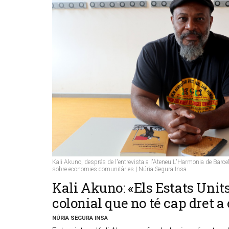
Kali Akuno, després de l'entrevista a l'Ateneu L'Harmonia de Barcel
sobre economies comunitàries | Núria Segura Insa
​Kali Akuno: «Els Estats Unit
colonial que no té cap dret a 
NÚRIA SEGURA INSA