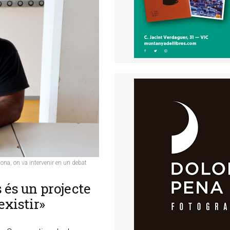
ona, on va intervenir en un debat
s és un projecte
existir»