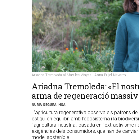
Ariadna Tremoleda al Mas les Vinyes | Anna Pujol Navarro
Ariadna Tremoleda: «El nostr
arma de regeneració massiv
NÚRIA SEGURA INSA
L’agricultura regenerativa observa els patrons de l
estigui en equilibri amb l’ecosistema i la biodiver
l’agricultura industrial, basada en l’extractivisme i
exigències dels consumidors, que han de canviar l
model sostenible