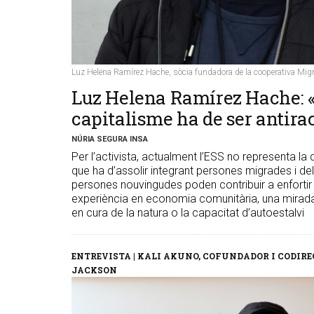
Luz Helena Ramírez Hache, sòcia fundadora de la cooperativa Mig
Luz Helena Ramírez Hache: «
capitalisme ha de ser antira
NÚRIA SEGURA INSA
Per l’activista, actualment l’ESS no representa la d
que ha d’assolir integrant persones migrades i de
persones nouvingudes poden contribuir a enfortir
experiència en economia comunitària, una mirada
en cura de la natura o la capacitat d’autoestalvi
ENTREVISTA | KALI AKUNO, COFUNDADOR I CODIR
JACKSON