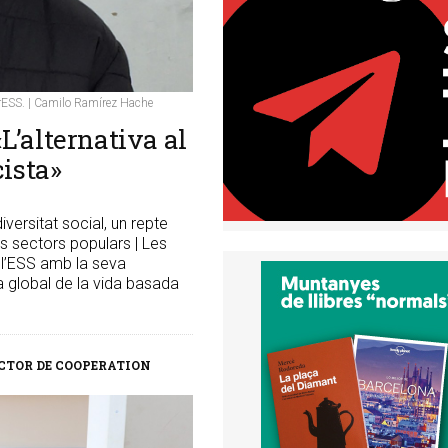
rESS. | Camilo Ramírez Hache
L’alternativa al
cista»
iversitat social, un repte
ls sectors populars | Les
 l’ESS amb la seva
 global de la vida basada
ECTOR DE COOPERATION