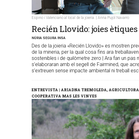
Espino i Valenciano al local de la joieria. | Anna Pujol Navarro
Recién Llovido: joies ètiques
NÚRIA SEGURA INSA
Des de la joieria «Recién Llovido» es mostren pr
de la mineria, per la qual cosa fins ara treballave
sostenibles i de quilòmetre zero | Ara fan un pas 
s’elaboraran amb el segell de Fairmined, que acre
s’extreuen sense impacte ambiental ni treball esc
ENTREVISTA | ARIADNA TREMOLEDA, AGRICULTORA 
COOPERATIVA MAS LES VINYES