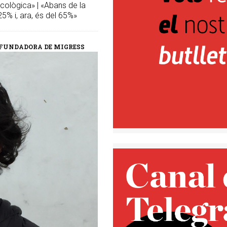
sicològica» | «Abans de la
25% i, ara, és del 65%»
A FUNDADORA DE MIGRESS