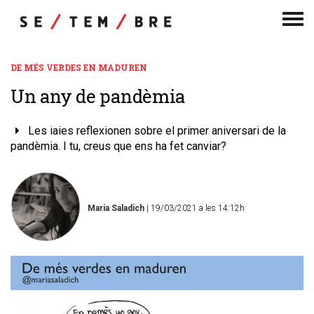
Men
de
nav
DE MÉS VERDES EN MADUREN
Un any de pandèmia
Les iaies reflexionen sobre el primer aniversari de la
pandèmia. I tu, creus que ens ha fet canviar?
Maria Saladich
| 19/03/2021 a les 14:12h