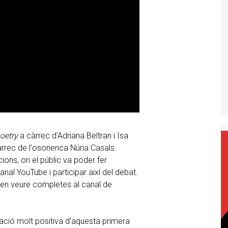
oetry
a càrrec d'Adriana Beltran i Isa
àrrec de l'osonenca Núria Casals.
ions, on el públic va poder fer
nal YouTube i participar així del debat.
oden veure completes al canal de
ració molt positiva d'aquesta primera