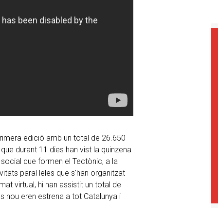
rimera edició amb un total de 26.650
que durant 11 dies han vist la quinzena
social que formen el Tectònic, a la
itats paral·leles que s'han organitzat
at virtual, hi han assistit un total de
s nou eren estrena a tot Catalunya i