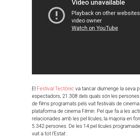
El
Festival Tectònic
va tancar diumenge la seva p
espectadors, 21.308 dels quals són les persones 
de films programats pels vuit festivals de cinema 
plataforma de cinema Filmin. Pel que fa a les activ
relacionades amb les pel·lícules, la majoria en form
5.342 persones. De les 14 pel·lícules programade
vuit a tot l'Estat .