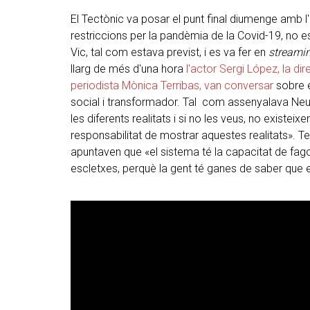
El Tectònic va posar el punt final diumenge amb l
restriccions per la pandèmia de la Covid-19, no es
Vic, tal com estava previst, i es va fer en
streami
llarg de més d'una hora
l'actor Sergi López, la di
periodista Mònica Terribas, van conversar
sobre e
social i transformador. Tal com assenyalava Neus
les diferents realitats i si no les veus, no existe
responsabilitat de mostrar aquestes realitats». Ter
apuntaven que «el sistema té la capacitat de fago
escletxes, perquè la gent té ganes de saber que e