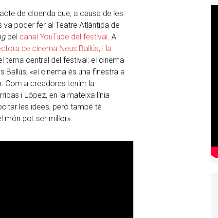
'acte de cloenda que, a causa de les
 va poder fer al Teatre Atlàntida de
ng
pel
canal YouTube del festival
. Al
rectora de cinema Neus Ballús, i la
l tema central del festival: el cinema
 Ballús, «el cinema és una finestra a
ixen. Com a creadores tenim la
ribas i López, en la mateixa línia
citar les idees, però també té
l món pot ser millor».