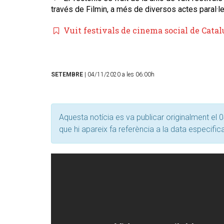
través de Filmin, a més de diversos actes paral·l
Vuit festivals de cinema social de Catal
SETEMBRE
| 04/11/2020 a les 06:00h
Aquesta notícia es va publicar originalment el 0
que hi apareix fa referència a la data especific