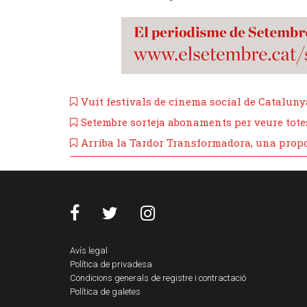
Vuit festivals de cinema social de Cataluny
Setembre sorteja abonaments per veure totes 
​Arriba la Tardor Transformadora, una propos
Avís legal
Política de privadesa
Condicions generals de registre i contractació
Política de galetes