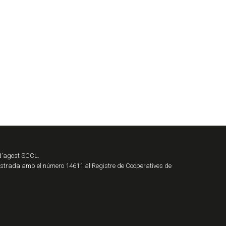
 d'agost SCCL.
istrada amb el número 14611 al Registre de Cooperatives de