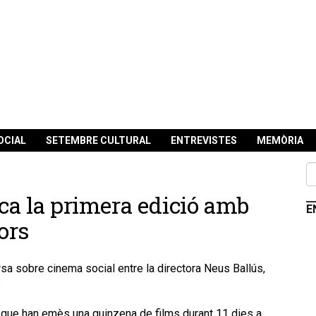
OCIAL
SETEMBRE CULTURAL
ENTREVISTES
MEMÒRIA
nca la primera edició amb
E
ors
sa sobre cinema social entre la directora Neus Ballús,
s
ls que han emès una quinzena de films durant 11 dies a