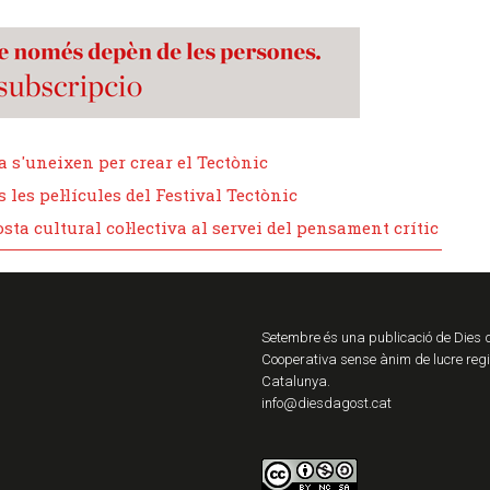
a s'uneixen per crear el Tectònic
les pel·lícules del Festival Tectònic
ta cultural col·lectiva al servei del pensament crític
Setembre és una publicació de Dies
Cooperativa sense ànim de lucre reg
Catalunya.
info@diesdagost.cat