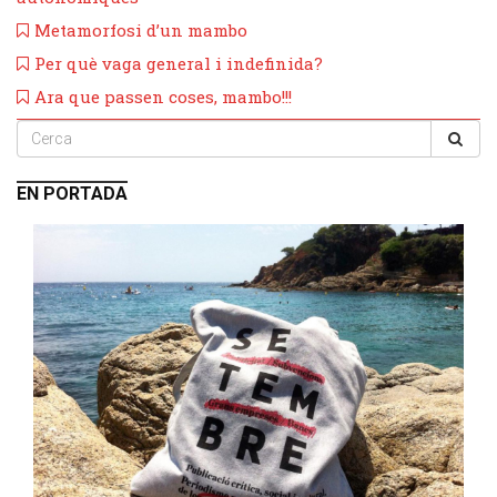
Metamorfosi d’un mambo
Per què vaga general i indefinida?
​Ara que passen coses, mambo!!!
EN PORTADA