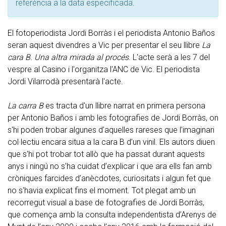
referència a la data especificada.
El fotoperiodista Jordi Borràs i el periodista Antonio Baños
seran aquest divendres a Vic per presentar el seu llibre
La
cara B. Una altra mirada al procés
. L'acte serà a les 7 del
vespre al Casino i l'organitza l'ANC de Vic. El periodista
Jordi Vilarrodà presentarà l'acte.
La carra B
es tracta d'un llibre narrat en primera persona
per Antonio Baños i amb les fotografies de Jordi Borràs, on
s'hi poden trobar algunes d'aquelles rareses que l’imaginari
col·lectiu encara situa a la cara B d’un vinil. Els autors diuen
que s'hi pot trobar tot allò que ha passat durant aquests
anys i ningú no s’ha cuidat d’explicar i que ara ells fan amb
cròniques farcides d’anècdotes, curiositats i algun fet que
no s'havia explicat fins el moment. Tot plegat amb un
recorregut visual a base de fotografies de Jordi Borràs,
que comença amb la consulta independentista d’Arenys de