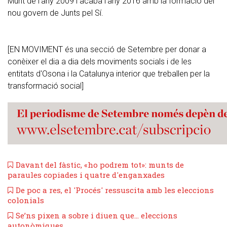
Munt de l’any 2009 i acaba l’any 2016 amb la formació del
nou govern de Junts pel Sí.
[EN MOVIMENT és una secció de Setembre per donar a
conèixer el dia a dia dels moviments socials i de les
entitats d'Osona i la Catalunya interior que treballen per la
transformació social]
​Davant del fàstic, «ho podrem tot»: munts de
paraules copiades i quatre d'enganxades
​De poc a res, el 'Procés' ressuscita amb les eleccions
colonials
​Se’ns pixen a sobre i diuen que... eleccions
autonòmiques