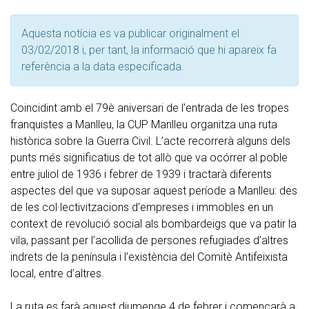
Aquesta notícia es va publicar originalment el
03/02/2018 i, per tant, la informació que hi apareix fa
referència a la data especificada.
Coincidint amb el 79è aniversari de l’entrada de les tropes
franquistes a Manlleu, la CUP Manlleu organitza una ruta
històrica sobre la Guerra Civil. L’acte recorrerà alguns dels
punts més significatius de tot allò que va ocórrer al poble
entre juliol de 1936 i febrer de 1939 i tractarà diferents
aspectes del que va suposar aquest període a Manlleu: des
de les col·lectivitzacions d’empreses i immobles en un
context de revolució social als bombardeigs que va patir la
vila, passant per l’acollida de persones refugiades d’altres
indrets de la península i l’existència del Comitè Antifeixista
local, entre d’altres.
La ruta es farà aquest diumenge 4 de febrer i començarà a