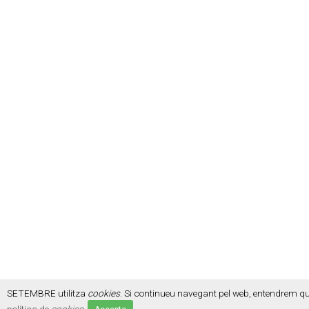
SETEMBRE utilitza
cookies
. Si continueu navegant pel web, entendrem q
política de
cookies
.