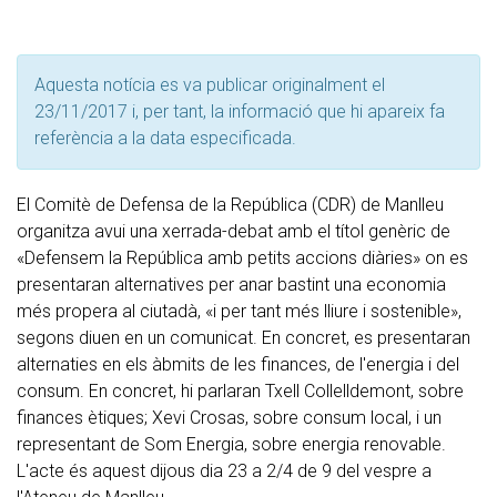
Aquesta notícia es va publicar originalment el
23/11/2017 i, per tant, la informació que hi apareix fa
referència a la data especificada.
El Comitè de Defensa de la República (CDR) de Manlleu
organitza avui una xerrada-debat amb el títol genèric de
«Defensem la República amb petits accions diàries» on es
presentaran alternatives per anar bastint una economia
més propera al ciutadà, «i per tant més lliure i sostenible»,
segons diuen en un comunicat. En concret, es presentaran
alternaties en els àbmits de les finances, de l'energia i del
consum. En concret, hi parlaran Txell Collelldemont, sobre
finances ètiques; Xevi Crosas, sobre consum local, i un
representant de Som Energia, sobre energia renovable.
L'acte és aquest dijous dia 23 a 2/4 de 9 del vespre a