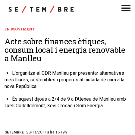
Men
de
nav
EN MOVIMENT
Acte sobre finances ètiques,
consum local i energia renovable
a Manlleu
L'organitza el CDR Manlleu per presentar alternatives
més lliures, sostenibles i properes al ciutadà de cara a la
nova República
És aquest dijous a 2/4 de 9 a l'Ateneu de Manlleu amb
Txell Collelldemont, Xevi Crosas i Som Energia
SETEMBRE
| 23/11/2017 a les 16:19h