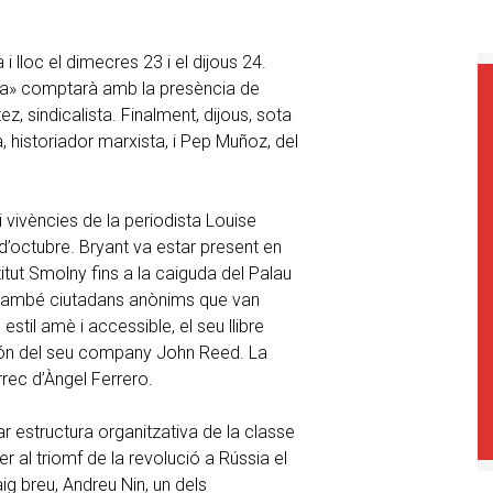
i lloc el dimecres 23 i el dijous 24.
ona» comptarà amb la presència de
tez, sindicalista. Finalment, dijous, sota
a, historiador marxista, i Pep Muñoz, del
i vivències de la periodista Louise
d’octubre. Bryant va estar present en
tut Smolny fins a la caiguda del Palau
s, també ciutadans anònims que van
estil amè i accessible, el seu llibre
món del seu company John Reed. La
rrec d’Àngel Ferrero.
ar estructura organitzativa de la classe
er al triomf de la revolució a Rússia el
g breu, Andreu Nin, un dels