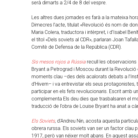
serà dimarts a 2/4 de 8 del vespre.
Les altres dues jornades es farà a la mateixa hora 
Dimecres l’acte, titulat «Revolució és nom de d
Maria Colera, traductora i intèrpret, i d’Isabel Bení
el títol «Dels soviets al CDR», parlaran Joan Tafall
Comitè de Defensa de la República (CDR).
Sis mesos rojos a Rússia
recull les observacions 
Bryant a Petrograd i Moscou durant la Revolució 
moments clau –des dels acalorats debats a l’Insti
d’Hivern– i va entrevistar els seus protagoniste
participar en els fets revolucionaris. Escrit amb un 
complementa Els deu dies que trasbalsaren el 
traducció de l’obra de Louise Bryant ha anat a cà
Els Soviets
, d’Andreu Nin, acosta aquesta particul
obrera rurssa. Els soviets van ser un factor clau p
1917, però van néixer molt abans. En aquest assai