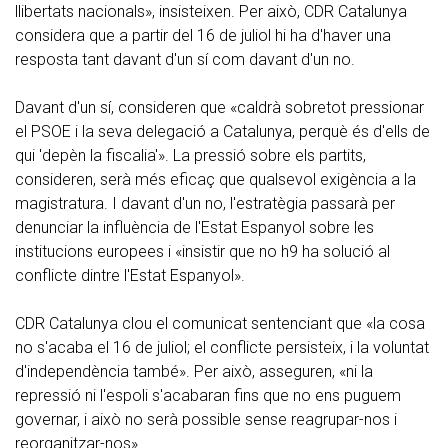
llibertats nacionals», insisteixen. Per això, CDR Catalunya
considera que a partir del 16 de juliol hi ha d'haver una
resposta tant davant d'un sí com davant d'un no.
Davant d'un sí, consideren que «caldrà sobretot pressionar
el PSOE i la seva delegació a Catalunya, perquè és d'ells de
qui 'depèn la fiscalia'». La pressió sobre els partits,
consideren, serà més eficaç que qualsevol exigència a la
magistratura. I davant d'un no, l'estratègia passarà per
denunciar la influència de l'Estat Espanyol sobre les
institucions europees i «insistir que no h9 ha solució al
conflicte dintre l'Estat Espanyol».
CDR Catalunya clou el comunicat sentenciant que «la cosa
no s'acaba el 16 de juliol; el conflicte persisteix, i la voluntat
d'independència també». Per això, asseguren, «ni la
repressió ni l'espoli s'acabaran fins que no ens puguem
governar, i això no serà possible sense reagrupar-nos i
reorganitzar-nos».