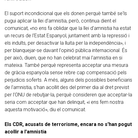
El suport incondicional que els donen perquè també se'ls
pugui aplicar la llei d'amnistia, però, continua dient el
comunicat, «no ens fa oblidar que la llei d'amnistia ha estat
un recurs de l'Estat Espanyol, juntament amb la repressió i
els indults, per desactivar la lluita per la independència», i
per blanquejar-se davant l'opinió pública internacional. És
per això, diuen, que no han celebrat mai l'amnistia en si
mateixa. També perquè representa acceptar una mesura
de gràcia espanyola sense rebre cap compensació pels
perjudicis soferts. A més, alguns dels possibles beneficiaris
de l'amnistia, s'han acollit des del primer dia al dret previst
per l'ONU de rebutjar-la, perquè consideren que acceptar-la
seria com acceptar que han delinquit, «i ens fem nostra
aquesta motivació», diu el comunicat.
Els CDR, acusats de terrorisme, encara no s'han pogut
acollir a l'amnistia