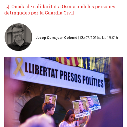
Onada de solidaritat a Osona amb les persones
detingudes per la Guàrdia Civil
Josep Comajoan Colomé
| 08/07/2026 a les 19:01h