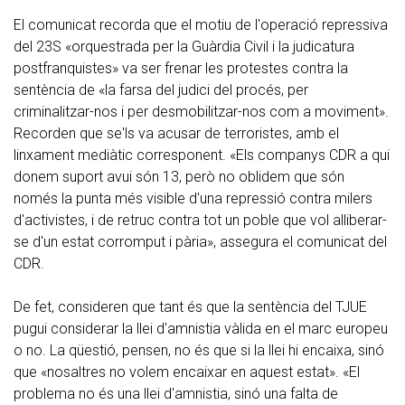
El comunicat recorda que el motiu de l'operació repressiva
del 23S «orquestrada per la Guàrdia Civil i la judicatura
postfranquistes» va ser frenar les protestes contra la
sentència de «la farsa del judici del procés, per
criminalitzar-nos i per desmobilitzar-nos com a moviment».
Recorden que se'ls va acusar de terroristes, amb el
linxament mediàtic corresponent. «Els companys CDR a qui
donem suport avui són 13, però no oblidem que són
només la punta més visible d'una repressió contra milers
d'activistes, i de retruc contra tot un poble que vol alliberar-
se d'un estat corromput i pària», assegura el comunicat del
CDR.
De fet, consideren que tant és que la sentència del TJUE
pugui considerar la llei d'amnistia vàlida en el marc europeu
o no. La qüestió, pensen, no és que si la llei hi encaixa, sinó
que «nosaltres no volem encaixar en aquest estat». «El
problema no és una llei d'amnistia, sinó una falta de