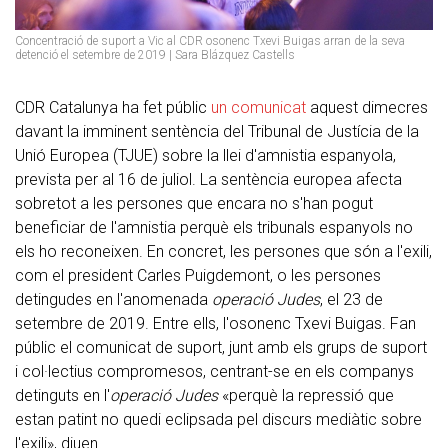
Concentració de suport a Vic al CDR osonenc Txevi Buigas arran de la seva
detenció el setembre de 2019 | Sara Blázquez Castells
CDR Catalunya ha fet públic
un comunicat
aquest dimecres
davant la imminent sentència del Tribunal de Justícia de la
Unió Europea (TJUE) sobre la llei d'amnistia espanyola,
prevista per al 16 de juliol. La sentència europea afecta
sobretot a les persones que encara no s'han pogut
beneficiar de l'amnistia perquè els tribunals espanyols no
els ho reconeixen. En concret, les persones que són a l'exili,
com el president Carles Puigdemont, o les persones
detingudes en l'anomenada
operació Judes
, el 23 de
setembre de 2019. Entre ells, l'osonenc Txevi Buigas. Fan
públic el comunicat de suport, junt amb els grups de suport
i col·lectius compromesos, centrant-se en els companys
detinguts en l'
operació Judes
«perquè la repressió que
estan patint no quedi eclipsada pel discurs mediàtic sobre
l'exili», diuen.