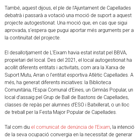
També, aquest dijous, el ple de l'Ajuntament de Capellades
debatrà i passarà a votació una moció de suport a aquest
projecte autogestionat. Una moció que, en cas que sigui
aprovada, s'espera que pugui aportar més arguments per a
la continuïtat del projecte.
El desallotjament de L'Eixam havia estat instat pel BBVA,
propietari del local. Des del 2021, el local autogestionat ha
acollit diferents entitats i activitats, com ara la Xarxa de
Suport Mutu, Arran o l’entitat esportiva Atlètic Capellades. A
més, ha generat diferents iniciatives: la Biblioteca
Comunitària, l’Espai Comunal d’Eines, un Gimnàs Popular, un
local d’assaig pel Grup de Ball de Bastons de Capellades,
classes de repàs per alumnes d’ESO i Batxillerat, o un lloc
de treball per la Festa Major Popular de Capellades.
Tal com diu
el comunicat de denúncia de l’Eixam
, la intenció
de la seva ocupació convergia en la necessitat de generar