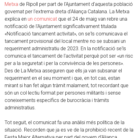
Metxa
de Ripoll per part de l'Ajuntament d'aquesta població
governat per l'extrema dreta d'Aliança Catalana. La Metxa
explica en
un comunicat
que el 24 de maig van rebre una
notificació de l'Ajuntament significativament titulada
«Notificació tancament activitat», on se'ls comunicava el
tancament provisional del local mentre no se subsani un
requeriment administratiu de 2023. En la notificació se'ls
comunica el tancament de l'activitat perquè pot ser «un risc
per a la seguretat i per la convivència de les persones».
Des de La Metxa asseguren que ells ja van subsanar el
requeriment en el seu moment i que, en tot cas, estan
mirant si han fet algun tràmit malament, tot recordant que
són un col·lectiu format per persones militants i sense
coneixements específics de burocràcia i tràmits
administratius.
Tot seguit, el comunicat fa una anàlisi més política de la
situació. Recorden que ja es ve de la prohibició recent de la
Festa Major Alternativa per part del govern d'Aliança