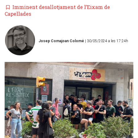
Imminent desallotjament de l’Eixam de
Capellades
Josep Comajoan Colomé
| 30/05/2024 a les 17:24h