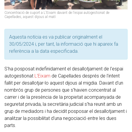
Concentració de suport a L'Eixam davant de l'espai autogestionat de
Capellades, aquest dijous al matí
Aquesta notícia es va publicar originalment el
30/05/2024 i, per tant, la informació que hi apareix fa
referència a la data especificada.
S'ha posposat indefinidament el desallotjament de l'espai
autogestionat
L'Eixam
de Capellades després de l'intent
fallit per desallotjar-lo aquest dijous al migdia. Davant d'un
nombrós grup de persones que s'havien concentrat al
carrer i de la presència de la propietat acompanyada de
seguretat privada, la secretària judicial s'ha reunit amb un
grup de mediadors i ha decidit posposar el desallotjament i
analitzar la possibilitat d'una negociació entre les dues
parts.