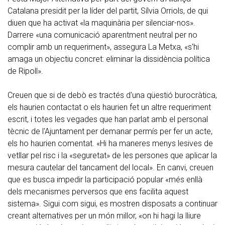
Catalana presidit per la líder del partit, Sílvia Orriols, de qui
diuen que ha activat «la maquinària per silenciar-nos».
Darrere «una comunicació aparentment neutral per no
complir amb un requeriment», assegura La Metxa, «s'hi
amaga un objectiu concret: eliminar la dissidència política
de Ripoll».
Creuen que si de debò es tractés d'una qüestió burocràtica,
els haurien contactat o els haurien fet un altre requeriment
escrit, i totes les vegades que han parlat amb el personal
tècnic de l'Ajuntament per demanar permís per fer un acte,
els ho haurien comentat. «Hi ha maneres menys lesives de
vetllar pel risc i la «seguretat» de les persones que aplicar la
mesura cautelar del tancament del local». En canvi, creuen
que es busca impedir la participació popular «més enllà
dels mecanismes perversos que ens facilita aquest
sistema». Sigui com sigui, es mostren disposats a continuar
creant alternatives per un món millor, «on hi hagi la lliure