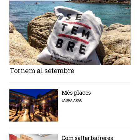
Tornem al setembre
​Més places
LAURA ARAU
​Com saltar barreres