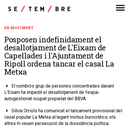
Men
de
nav
EN MOVIMENT
Posposen indefinidament el
desallotjament de L'Eixam de
Capellades i l'Ajuntament de
Ripoll ordena tancar el casal La
Metxa
El nombrós grup de persones concentrades davant
L'Eixam ha impedit el desallotjament de l'espai
autogestionat ocupat propietat del BBVA
Sílvia Orriols ha comunicat el tancament provisional del
casal popular La Metxa al·legant motius burocràtics; els
altres hi veuen persecució de la dissidència política