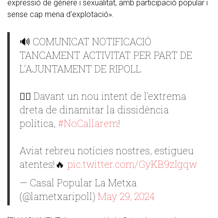
expressió de gènere i sexualitat, amb participació popular i
sense cap mena d'explotació».
🔊 COMUNICAT NOTIFICACIÓ
TANCAMENT ACTIVITAT PER PART DE
L’AJUNTAMENT DE RIPOLL
👉🏼 Davant un nou intent de l’extrema
dreta de dinamitar la dissidència
política,
#NoCallarem
!
Aviat rebreu notícies nostres, estigueu
atentes!🔥
pic.twitter.com/GyKB9zIgqw
— Casal Popular La Metxa
(@lametxaripoll)
May 29, 2024