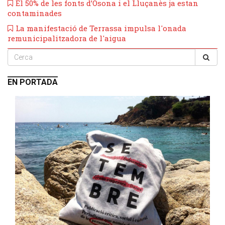
El 50% de les fonts d’Osona i el Lluçanès ja estan
contaminades
​La manifestació de Terrassa impulsa l'onada
remunicipalitzadora de l'aigua
EN PORTADA