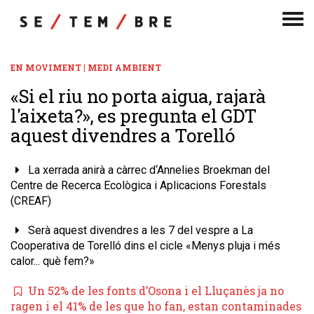
Men
de
nav
EN MOVIMENT | MEDI AMBIENT
«Si el riu no porta aigua, rajarà
l'aixeta?», es pregunta el GDT
aquest divendres a Torelló
La xerrada anirà a càrrec d‘Annelies Broekman del
Centre de Recerca Ecològica i Aplicacions Forestals
(CREAF)
Serà aquest divendres a les 7 del vespre a La
Cooperativa de Torelló dins el cicle «Menys pluja i més
calor... què fem?»
Un 52% de les fonts d’Osona i el Lluçanès ja no
ragen i el 41% de les que ho fan, estan contaminades