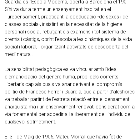
Guàrdia és l'Escola Moderna, oberta a Barcelona el 1901.
S'hi va dur a terme un ensenyament inspirat en el
lliurepensament, practicant la coeducació -de sexes i de
classes socials-, insistint en la necessitat de la higiene
personal i social, rebutjant els exàmens i tot sistema de
premis i càstigs, obrint l'escola a les dinàmiques de la vida
social i laboral, i organitzant activitats de descoberta del
medi natural.
La sensibilitat pedagògica es va vincular amb l'ideal
d'emancipació del gènere humà, propi dels corrents
llibertaris cap als quals va anar derivant el compromís
polític de Francesc Ferrer i Guàrdia, que a partir d’aleshores
va treballar partint de l'estreta relació entre el pensament
anarquista ma i un ensenyament renovat, considerat com a
via fonamental per accedir a l'alliberament de l'individu de
qualsevol sotmetiment.
El 31 de Maig de 1906, Mateu Morral, que havia fet de