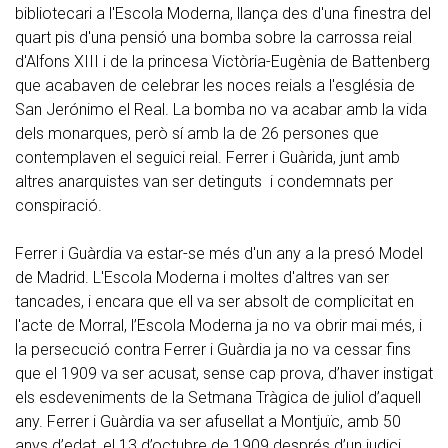
bibliotecari a l'Escola Moderna, llança des d'una finestra del
quart pis d'una pensió una bomba sobre la carrossa reial
d'Alfons XIII i de la princesa Victòria-Eugènia de Battenberg
que acabaven de celebrar les noces reials a l'església de
San Jerónimo el Real. La bomba no va acabar amb la vida
dels monarques, però sí amb la de 26 persones que
contemplaven el seguici reial. Ferrer i Guàrida, junt amb
altres anarquistes van ser detinguts i condemnats per
conspiració.
Ferrer i Guàrdia va estar-se més d'un any a la presó Model
de Madrid. L'Escola Moderna i moltes d'altres van ser
tancades, i encara que ell va ser absolt de complicitat en
l'acte de Morral, l’Escola Moderna ja no va obrir mai més, i
la persecució contra Ferrer i Guàrdia ja no va cessar fins
que el 1909 va ser acusat, sense cap prova, d’haver instigat
els esdeveniments de la Setmana Tràgica de juliol d’aquell
any. Ferrer i Guàrdia va ser afusellat a Montjuïc, amb 50
anys d’edat, el 13 d’octubre de 1909 després d’un judici