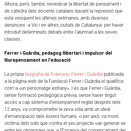
Alhora, però, també, reivindicar la llibertat de pensament i
de càtedra dels docents catalans davant la repressió que
esta vinsquent les últimes setmanes, amb diverses
denúncies -a Vic i en altres ciutats de Catalunya- per haver
introduït determinats debats entre l'alumnat a les seves
classes.
Ferrer i Guàrdia, pedagog llibertari i impulsor del
lliurepensament en l'educació
La pròpia
biografia de Francesc Ferrer i Guàrdia
publicada
a la pàgina web de la Fundació Ferrer i Guàrdia el qualifica
com a «un personatge estrany». I és que Ferrer i Guàrdia,
sense formació pedagògica prèvia, sense haver tingut
accés a cap sistema d'ensenyament reglat després dels
12 anys, va comprometre la seva vida amb un ideal
d'emancipació dels éssers humans, «i per això, va morir,
víctima dels odis que contra el seu projecte van generar-se
entre les oligarquies que, a l'Espanya del començament del