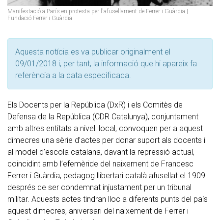
Manifestació a París en protesta per l'afusellament de Ferrer i Guàrdia |
Fundació Ferrer i Guàrdia
Aquesta notícia es va publicar originalment el
09/01/2018 i, per tant, la informació que hi apareix fa
referència a la data especificada.
Els Docents per la República (DxR) i els Comitès de
Defensa de la República (CDR Catalunya), conjuntament
amb altres entitats a nivell local, convoquen per a aquest
dimecres una sèrie d’actes per donar suport als docents i
al model d’escola catalana, davant la repressió actual,
coincidint amb l’efemèride del naixement de Francesc
Ferrer i Guàrdia, pedagog llibertari català afusellat el 1909
després de ser condemnat injustament per un tribunal
militar. Aquests actes tindran lloc a diferents punts del país
aquest dimecres, aniversari del naixement de Ferrer i