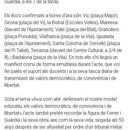
Guàrdia, a les 7 de la tarda.
Els llocs confirmats a hores d'ara són: Vic (plaça Major),
Girona (plaça del Vi), la Bisbal (Escoles Velles), Manresa
(davant de l'Ajuntament), Valls (plaça del Blat), Granollers
(plaça Porxada), Vilafranca (plaça de la Vila), Igualada
(plaça de l'Ajuntament), Santa Coloma de Cervelló (plaça
del Pi Tallat), Terrassa (davant del Centre Cultural, a 2/4 de
8), i Badalona (plaça de la Vila). En tots ells s'hi llegirà un
manifest comú de forma simultània durant l’acte, que vol
fer palès el suport als docents i a la seva tasca diària de
transmissió de valors democràtics, de convivència i de
llibertat.
Sota el lema «Avui com ahir: defensem el nostre model
educatiu, els valors democràtics, de convivència i de
llibertat», l'acte també pretén recordar la figura de Ferrer i
Guàrdia i la seva obra, així com la seva vida, segada als 50
anys després de ser afusellat per ordre d'un tribunal militar.