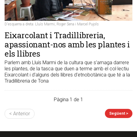
D'esquerra a dreta: Lluís Marmi, Roger Sena i Marcel Pujols
Eixarcolant i Tradillibreria,
apassionant-nos amb les plantes i
els llibres
Parlem amb Lluís Marmi de la cultura que s'amaga darrere
les plantes, de la tasca que duen a terme amb el col·lectiu
Eixarcolant i d'alguns dels llibres d'etnobotànica que té a la
Tradillibreria de Tona
Pàgina 1 de 1
< Anterior
Següent >