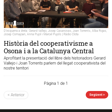
D'esquerra a dreta: Gerard Vallejo, Josep Casanovas, Joan Torrents, Alba Rojas,
Josep Comajoan, Anna Pujol i Marcel Pujols | Ràdio Clota
Història del cooperativisme a
Osona i a la Catalunya Central
Aprofitant la presentació del llibre dels historiadors Gerard
Vallejo i Joan Torrents parlem del llegat cooperativista del
nostre territori
Pàgina 1 de 1
< Anterior
Següent >