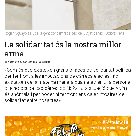
Roger Aguayo saluda la gent concentrada des del Jutjat de Vic | Dolors Pena
La solidaritat és la nostra millor
arma
MARC CAMACHO BALAGUER
«Com és que existeixen grans onades de solidaritat política
per fer front a les imputacions de càrrecs electes i no
existeixen de la mateixa manera quan afecten una persona
que no ocupa cap càrrec polític?» | «La situació que vivim
és anòmala i per poder-hi fer front ens calen mostres de
solidaritat entre nosaltres»