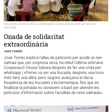
Una de les reunions de la Coordinadora Osona Sàhara amb les famílies
d'acollida
Onada de solidaritat
extraordinària
JOAN TORRES
Joan Torres explica l'allau de peticions per acollir un nen
sahrauí que, per sorpresa seva, ha rebut l'última setmana
Cooperació Osona Sàhara després de fer una crida per
whatsapp | «Primer va ser una trucada, després, una hora
més tard, una altra; però segons avançava el dia la
freqüència de les trucades s'incrementava, fins que en
finalitzar la jornada no donàvem a bast per atendre les
peticions d'informació sobre l'acollida de nens sahrauís»