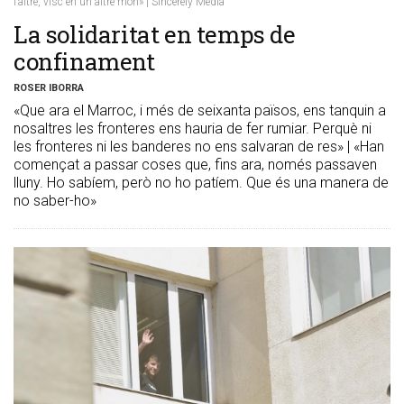
l’altre, visc en un altre món» | Sincerely Media
La solidaritat en temps de
confinament
ROSER IBORRA
«Que ara el Marroc, i més de seixanta països, ens tanquin a
nosaltres les fronteres ens hauria de fer rumiar. Perquè ni
les fronteres ni les banderes no ens salvaran de res» | «Han
començat a passar coses que, fins ara, només passaven
lluny. Ho sabíem, però no ho patíem. Que és una manera de
no saber-ho»