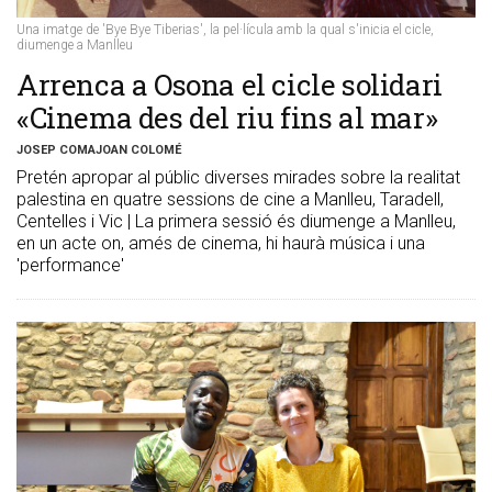
Una imatge de 'Bye Bye Tiberias', la pel·lícula amb la qual s'inicia el cicle,
diumenge a Manlleu
Arrenca a Osona el cicle solidari
«Cinema des del riu fins al mar»
JOSEP COMAJOAN COLOMÉ
Pretén apropar al públic diverses mirades sobre la realitat
palestina en quatre sessions de cine a Manlleu, Taradell,
Centelles i Vic | La primera sessió és diumenge a Manlleu,
en un acte on, amés de cinema, hi haurà música i una
'performance'