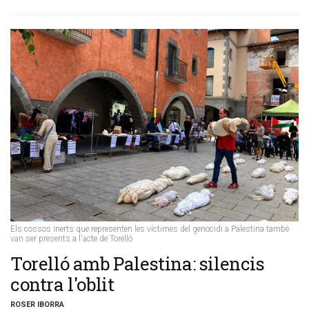
Els cossos inerts que representen les víctimes del genocidi a Palestina també
van ser presents a l'acte de Torelló
Torelló amb Palestina: silencis
contra l'oblit
ROSER IBORRA