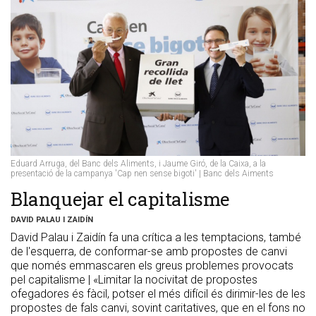
Eduard Arruga, del Banc dels Aliments, i Jaume Giró, de la Caixa, a la
presentació de la campanya 'Cap nen sense bigoti' | Banc dels Aiments
Blanquejar el capitalisme
DAVID PALAU I ZAIDÍN
David Palau i Zaidín fa una crítica a les temptacions, també
de l'esquerra, de conformar-se amb propostes de canvi
que només emmascaren els greus problemes provocats
pel capitalisme | «Limitar la nocivitat de propostes
ofegadores és fàcil, potser el més difícil és dirimir-les de les
propostes de fals canvi, sovint caritatives, que en el fons no