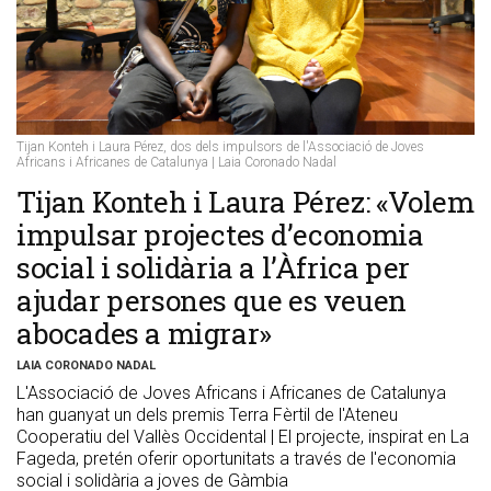
Tijan Konteh i Laura Pérez, dos dels impulsors de l'Associació de Joves
Africans i Africanes de Catalunya | Laia Coronado Nadal
​Tijan Konteh i Laura Pérez: «Volem
impulsar projectes d’economia
social i solidària a l’Àfrica per
ajudar persones que es veuen
abocades a migrar»
LAIA CORONADO NADAL
L'Associació de Joves Africans i Africanes de Catalunya
han guanyat un dels premis Terra Fèrtil de l'Ateneu
Cooperatiu del Vallès Occidental | El projecte, inspirat en La
Fageda, pretén oferir oportunitats a través de l'economia
social i solidària a joves de Gàmbia