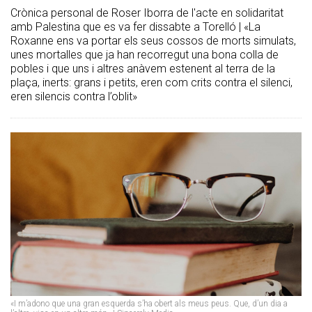
Crònica personal de Roser Iborra de l'acte en solidaritat
amb Palestina que es va fer dissabte a Torelló | «La
Roxanne ens va portar els seus cossos de morts simulats,
unes mortalles que ja han recorregut una bona colla de
pobles i que uns i altres anàvem estenent al terra de la
plaça, inerts: grans i petits, eren com crits contra el silenci,
eren silencis contra l’oblit»
«I m’adono que una gran esquerda s’ha obert als meus peus. Que, d’un dia a