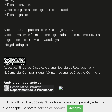
Política de privadesa
Condicions generals de registre i contractació
Política de galetes
Setembre és una publicació de Dies d'agost SCCL.
Cooperativa sense ànim de lucre registrada amb el número 14611 al
Registre de Cooperatives de Catalunya.
info@diesdagost.cat
Aquest contingut està subjecte a una llicència de
Reconeixement-
NoComercial-CompartirIgual 4.0 Internacional de Creative Commons
Amb la col·laboració de
SETEMBRE utilitza
cookies
. Si continueu navegant pel web, entendrem
que accepteu la nostra
política de
cookies
.
Accepto