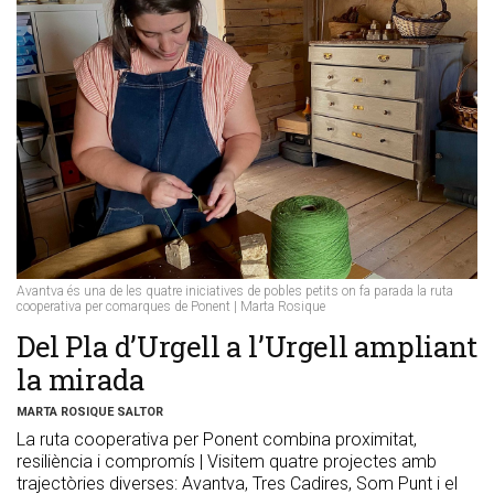
Avantva és una de les quatre iniciatives de pobles petits on fa parada la ruta
cooperativa per comarques de Ponent | Marta Rosique
Del Pla d’Urgell a l’Urgell ampliant
la mirada
MARTA ROSIQUE SALTOR
La ruta cooperativa per Ponent combina proximitat,
resiliència i compromís | Visitem quatre projectes amb
trajectòries diverses: Avantva, Tres Cadires, Som Punt i el