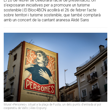
El 26 de febrer se celebrarà l’acte de presentació, on
s’exposaran iniciatives per a promoure un turisme
sostenible | El Bloc4BCN acollirà el 26 de febrer l’acte
sobre territori i turisme sostenible, que també comptarà
amb un concert de la cantant aranesa Alidé Sans
Mural «Persones», situat a la plaça de Fusta, un dels punts d'entrada al pol
cooperatiu de Valls | Àlex Espuny