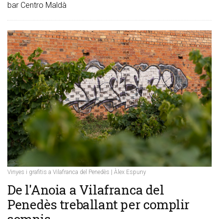
bar Centro Maldà
Vinyes i grafitis a Vilafranca del Penedès | Àlex Espuny
De l'Anoia a Vilafranca del
Penedès treballant per complir
somnis