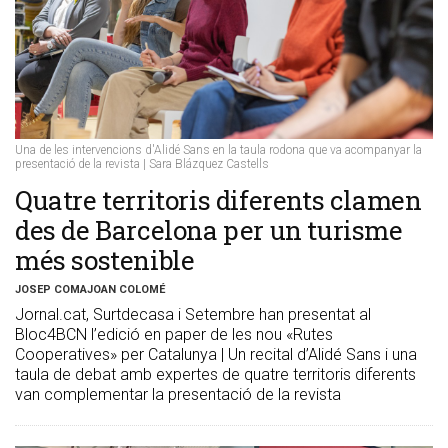
Una de les intervencions d'Alidé Sans en la taula rodona que va acompanyar la
presentació de la revista | Sara Blázquez Castells
​Quatre territoris diferents clamen
des de Barcelona per un turisme
més sostenible
JOSEP COMAJOAN COLOMÉ
Jornal.cat, Surtdecasa i Setembre han presentat al
Bloc4BCN l’edició en paper de les nou «Rutes
Cooperatives» per Catalunya | Un recital d’Alidé Sans i una
taula de debat amb expertes de quatre territoris diferents
van complementar la presentació de la revista