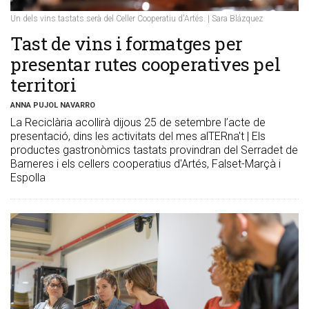
Un dels vins tastats serà del Celler Cooperatiu d'Artés. | Sara Blázquez
Tast de vins i formatges per
presentar rutes cooperatives pel
territori
ANNA PUJOL NAVARRO
La Reciclària acollirà dijous 25 de setembre l’acte de
presentació, dins les activitats del mes alTERna't | Els
productes gastronòmics tastats provindran del Serradet de
Barneres i els cellers cooperatius d'Artés, Falset-Marçà i
Espolla