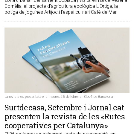
zona urbana i densament poblada | Visitarem la cerveseria
Cornèlia, el projecte d’agricultura ecològica L’Ortiga, la
botiga de joguines Artijoc i l’espai culinari Cafè de Mar
La revista es presentarà el dimecres 26 de febrer al Bloc4 de Barcelona
Surtdecasa, Setembre i Jornal.cat
presenten la revista de les «Rutes
cooperatives per Catalunya»