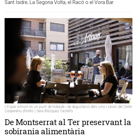
Sant Isidre, La Segona Volta, el Racó o el Vora Bar
L’Espai Artium és un punt de trobada i de degustació dels vins i caves del Celler
Cooperatiu d’Artés | Sara Blázquez Castells
De Montserrat al Ter preservant la
sobirania alimentària