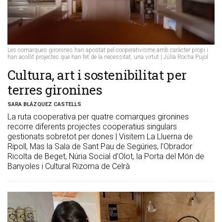
Les comarques gironines han apostat pel cooperativisme amb caràcter propi i
han acollit projectes que han fet de la necessitat, una virtut | Júlia Rocha Pujol
Cultura, art i sostenibilitat per
terres gironines
SARA BLÁZQUEZ CASTELLS
La ruta cooperativa per quatre comarques gironines
recorre diferents projectes cooperatius singulars
gestionats sobretot per dones | Visitem La Lluerna de
Ripoll, Mas la Sala de Sant Pau de Segúries, l’Obrador
Ricolta de Beget, Núria Social d’Olot, la Porta del Món de
Banyoles i Cultural Rizoma de Celrà