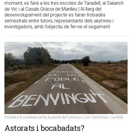
moment, es farà a les tres escoles de Taradell, al Salarich
de Vic i al Casals Gràcia de Manlleu | Al llarg del
desenvolupament del projecte es faran trobades
semestrals entre tutors, representants dels alumnes i
investigadors, amb l’objectiu de fer-ne el seguiment
Pintada a la carretera contra la planta de Fumanya | Lluc Corominas / La Rella
Astorats i bocabadats?