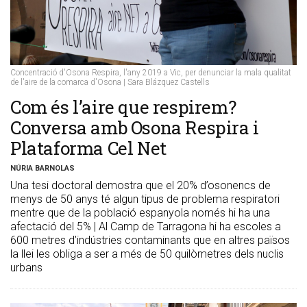
Concentració d'Osona Respira, l'any 2019 a Vic, per denunciar la mala qualitat
de l'aire de la comarca d'Osona | Sara Blázquez Castells
Com és l’aire que respirem?
Conversa amb Osona Respira i
Plataforma Cel Net
NÚRIA BARNOLAS
Una tesi doctoral demostra que el 20% d’osonencs de
menys de 50 anys té algun tipus de problema respiratori
mentre que de la població espanyola només hi ha una
afectació del 5% | Al Camp de Tarragona hi ha escoles a
600 metres d’indústries contaminants que en altres països
la llei les obliga a ser a més de 50 quilòmetres dels nuclis
urbans