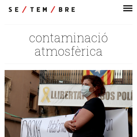
Men
de
nav
contaminació
atmosfèrica