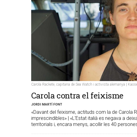
Carola Rackete, capitana de Sea Watch i activista alemanya | Kaos
Carola contra el feixisme
JORDI MARTÍ FONT
«Davant del feixisme, actituds com la de Carola 
imprescindibles» | «L'Estat italià es negava a deixa
territorials i, encara menys, acollir les 40 person