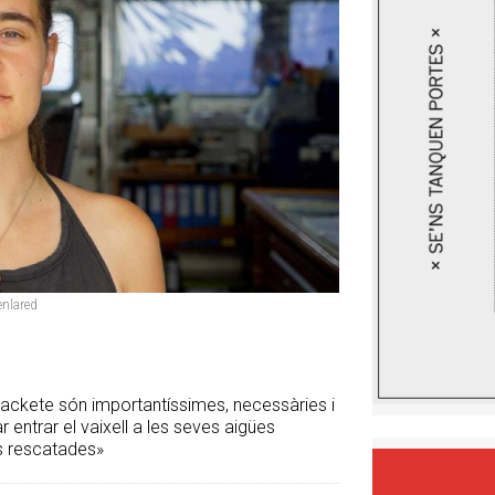
enlared
Rackete són importantíssimes, necessàries i
r entrar el vaixell a les seves aigües
es rescatades»