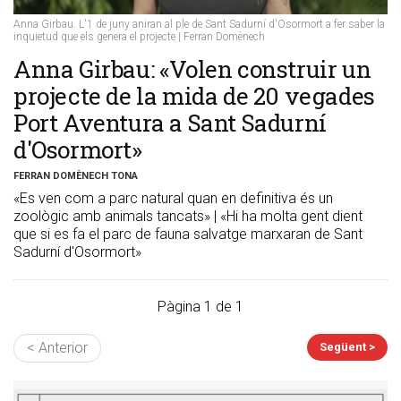
Anna Girbau. L'1 de juny aniran al ple de Sant Sadurní d'Osormort a fer saber la
inquietud que els genera el projecte | Ferran Domènech
Anna Girbau: «Volen construir un
projecte de la mida de 20 vegades
Port Aventura a Sant Sadurní
d'Osormort»
FERRAN DOMÈNECH TONA
«Es ven com a parc natural quan en definitiva és un
zoològic amb animals tancats» | «Hi ha molta gent dient
que si es fa el parc de fauna salvatge marxaran de Sant
Sadurní d'Osormort»
Pàgina 1 de 1
< Anterior
Següent >