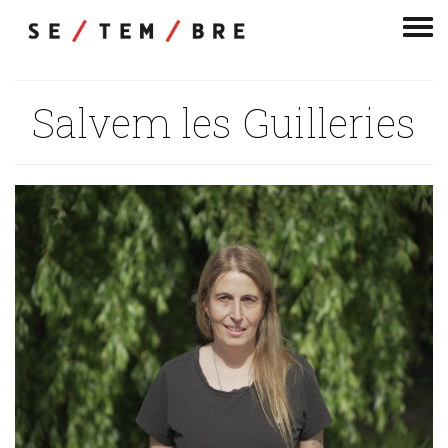
Men
de
nav
Salvem les Guilleries