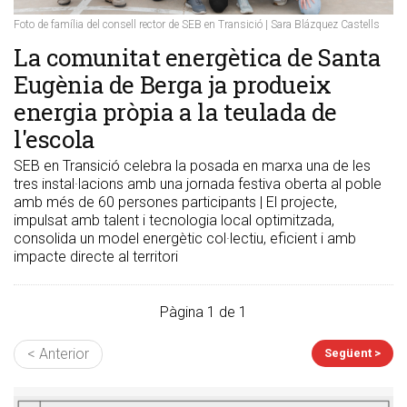
Foto de família del consell rector de SEB en Transició | Sara Blázquez Castells
La comunitat energètica de Santa
Eugènia de Berga ja produeix
energia pròpia a la teulada de
l'escola
SEB en Transició celebra la posada en marxa una de les
tres instal·lacions amb una jornada festiva oberta al poble
amb més de 60 persones participants | El projecte,
impulsat amb talent i tecnologia local optimitzada,
consolida un model energètic col·lectiu, eficient i amb
impacte directe al territori
Pàgina 1 de 1
< Anterior
Següent >