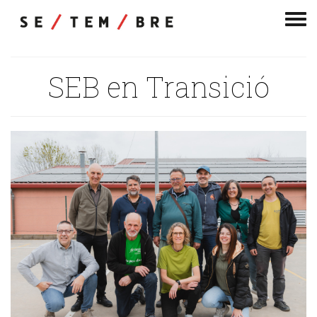
Men
de
nav
SEB en Transició