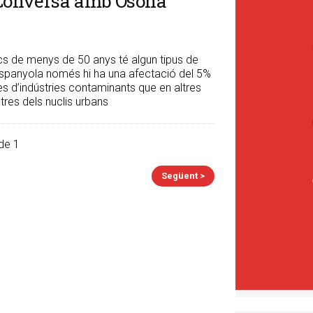
 Conversa amb Osona
s de menys de 50 anys té algun tipus de
espanyola només hi ha una afectació del 5%
s d’indústries contaminants que en altres
tres dels nuclis urbans
de 1
Següent >