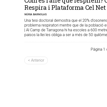
Com és l’aire que respirem?
Respira i Plataforma Cel Net
NÚRIA BARNOLAS
Una tesi doctoral demostra que el 20% d’osonenc
problema respiratori mentre que de la població 
| Al Camp de Tarragona hi ha escoles a 600 metre
països la llei les obliga a ser a més de 50 quilòme
Pàgina 1 
< Anterior