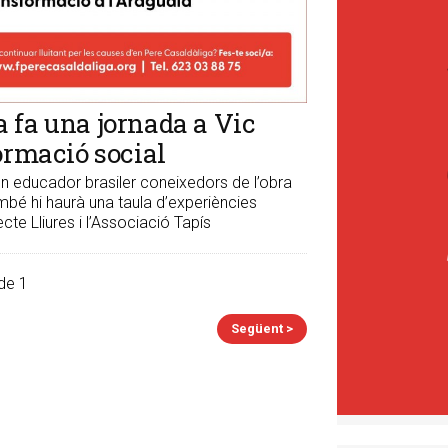
 fa una jornada a Vic
ormació social
i un educador brasiler coneixedors de l’obra
ambé hi haurà una taula d’experiències
cte Lliures i l’Associació Tapís
de 1
Següent >