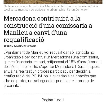
Els terrenys on es vol construir el Mercadona i la futura comissaria de Policia
Local actualment són sòl agrícola no urbanitzable | Ferran Domènech
​Mercadona contribuirà a la
construcció d'una comissaria a
Manlleu a canvi d'una
requalificació
FERRAN DOMÈNECH TONA
L'Ajuntament de Manlleu vol requalificar sòl agrícola no
urbanitzable per construir un Mercadona i una comissaria,
que es finançaria, en part, mitjançant el 15% d'aprofitament
del sòl que per llei ha d’aportar Mercadona | Durant aquest
any, s'ha realitzat un procés participatiu per decidir la
configuració del POUM, on la ciutadania ha conclòs que
s'ha de protegir el sòl agrícola i prioritzar el comerç de
proximitat
Pàgina 1 de 1