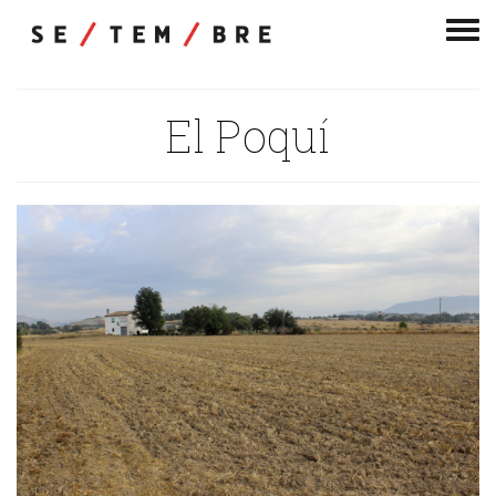
Men
de
nav
El Poquí