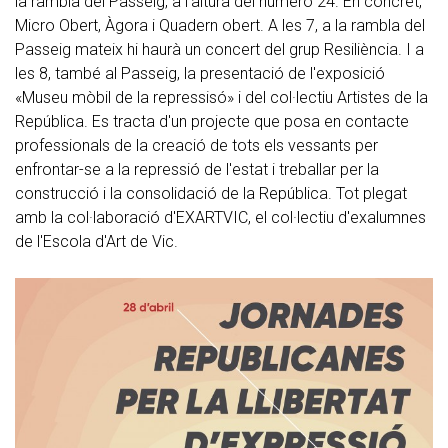
la rambla del Passeig, a l'altura del número 24. En concret,
Micro Obert, Àgora i Quadern obert. A les 7, a la rambla del
Passeig mateix hi haurà un concert del grup Resiliència. I a
les 8, també al Passeig, la presentació de l'exposició
«Museu mòbil de la repressisó» i del col·lectiu Artistes de la
República. Es tracta d'un projecte que posa en contacte
professionals de la creació de tots els vessants per
enfrontar-se a la repressió de l'estat i treballar per la
construcció i la consolidació de la República. Tot plegat
amb la col·laboració d'EXARTVIC, el col·lectiu d'exalumnes
de l'Escola d'Art de Vic.