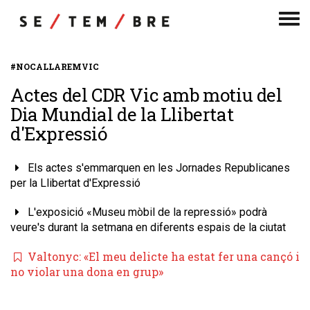
Men
de
nav
#NOCALLAREMVIC
Actes del CDR Vic amb motiu del
Dia Mundial de la Llibertat
d'Expressió
Els actes s'emmarquen en les Jornades Republicanes
per la Llibertat d'Expressió
L'exposició «Museu mòbil de la repressió» podrà
veure's durant la setmana en diferents espais de la ciutat
​Valtonyc: «El meu delicte ha estat fer una cançó i
no violar una dona en grup»