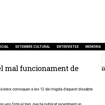
OCIAL
SETEMBRE CULTURAL
ENTREVISTES
MEMÒRIA
el mal funcionament de
E
 Existeix convoquen a les 12 del migdia d'aquest dissabte
no ens fotin el tren, que ha publicat recentment un