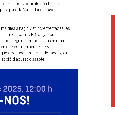
lataformes convocaxnts són Dignitat a
opera parada Valls, Usuaris Avant
ims dies s'hagin vist incrementades les
és a línies com la R3, on ja són
 «Si aconseguim ser molts, ens hauran
 en què està immers el servei i
es que arrosseguem de fa dècades», diu
l'acció d'aquest dissabte.