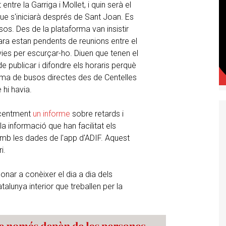
ntre la Garriga i Mollet, i quin serà el
 que s'iniciarà després de Sant Joan. Es
sos. Des de la plataforma van insistir
i ara estan pendents de reunions entre el
 vies per escurçar-ho. Diuen que tenen el
 publicar i difondre els horaris perquè
uema de busos directes des de Centelles
 hi havia.
recentment
un informe
sobre retards i
a informació que han facilitat els
t amb les dades de l'app d'ADIF. Aquest
i.
ar a conèixer el dia a dia dels
talunya interior que treballen per la