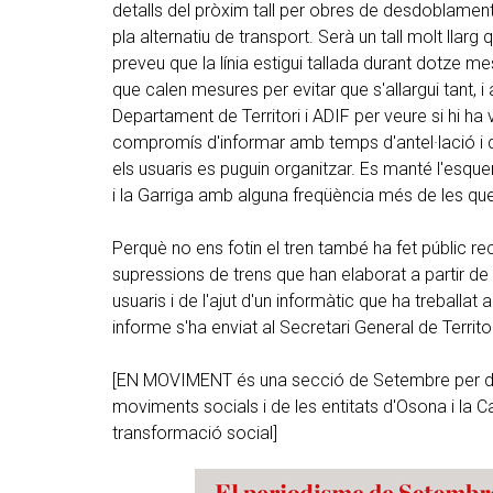
detalls del pròxim tall per obres de desdoblament e
pla alternatiu de transport. Serà un tall molt llarg
preveu que la línia estigui tallada durant dotze me
que calen mesures per evitar que s'allargui tant, 
Departament de Territori i ADIF per veure si hi ha
compromís d'informar amb temps d'antel·lació i de
els usuaris es puguin organitzar. Es manté l'esq
i la Garriga amb alguna freqüència més de les que
Perquè no ens fotin el tren també ha fet públic 
supressions de trens que han elaborat a partir de l
usuaris i de l'ajut d'un informàtic que ha treballa
informe s'ha enviat al Secretari General de Territor
[EN MOVIMENT és una secció de Setembre per don
moviments socials i de les entitats d'Osona i la Ca
transformació social]