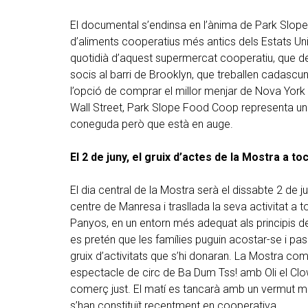
El documental s’endinsa en l’ànima de Park Slo
d’aliments cooperatius més antics dels Estats Unit
quotidià d’aquest supermercat cooperatiu, que 
socis al barri de Brooklyn, que treballen cadascun
l’opció de comprar el millor menjar de Nova York i
Wall Street, Park Slope Food Coop representa un
coneguda però que està en auge.
El 2 de juny, el gruix d’actes de la Mostra a to
El dia central de la Mostra serà el dissabte 2 de j
centre de Manresa i trasllada la seva activitat a to
Panyos, en un entorn més adequat als principis de 
es pretén que les famílies puguin acostar-se i pas
gruix d’activitats que s’hi donaran. La Mostra co
espectacle de circ de Ba Dum Tss! amb Oli el Clo
comerç just. El matí es tancarà amb un vermut mu
s’han constituït recentment en cooperativa.