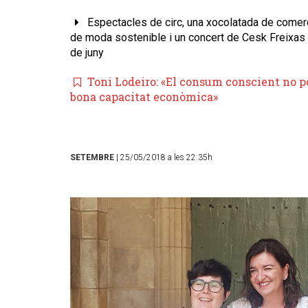
Espectacles de circ, una xocolatada de comerç 
de moda sostenible i un concert de Cesk Freixas 
de juny
Toni Lodeiro: «El consum conscient no 
bona capacitat econòmica»
SETEMBRE
| 25/05/2018 a les 22:35h