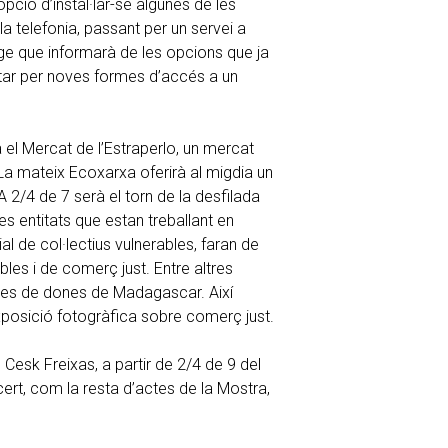
pció d’instal·lar-se algunes de les
la telefonia, passant per un servei a
tge que informarà de les opcions que ja
ptar per noves formes d’accés a un
rà el Mercat de l’Estraperlo, un mercat
 La mateix Ecoxarxa oferirà al migdia un
 2/4 de 7 serà el torn de la desfilada
s entitats que estan treballant en
l de col·lectius vulnerables, faran de
es i de comerç just. Entre altres
ves de dones de Madagascar. Així
xposició fotogràfica sobre comerç just.
 Cesk Freixas, a partir de 2/4 de 9 del
cert, com la resta d’actes de la Mostra,