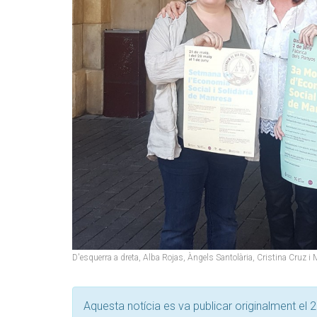
D'esquerra a dreta, Alba Rojas, Àngels Santolària, Cristina Cruz i
Aquesta notícia es va publicar originalment el 2