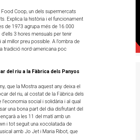
pe Food Coop, un dels supermercats
s. Explica la història i el funcionament
des de 1973 agrupa més de 16.000
 d’ells 3 hores mensuals per tenir
 al millor preu possible. A l’ombra de
a tradició nord-americana poc
car del riu a la Fàbrica dels Panyos
uny, que la Mostra aquest any deixa el
car del riu, al costat de la Fàbrica dels
l’economia social i solidària i al qual
sar una bona part del dia disfrutant del
mençarà a les 11 del matí amb un
wn i tot seguit una xocolatada de
sical amb Jo Jet i Maria Ribot, que