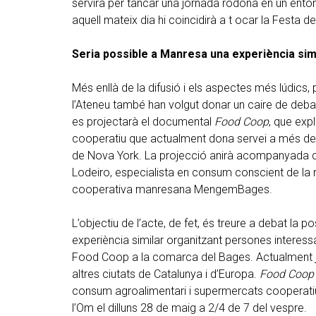
servirà per tancar una jornada rodona en un entor
aquell mateix dia hi coincidirà a t ocar la Festa del
Seria possible a Manresa una experiència sim
Més enllà de la difusió i els aspectes més lúdics, p
l’Ateneu també han volgut donar un caire de debat 
es projectarà el documental
Food Coop
, que exp
cooperatiu que actualment dona servei a més de 1
de Nova York. La projecció anirà acompanyada d’
Lodeiro, especialista en consum conscient de la 
cooperativa manresana MengemBages.
L’objectiu de l’acte, de fet, és treure a debat la p
experiència similar organitzant persones interess
Food Coop a la comarca del Bages. Actualment ja 
altres ciutats de Catalunya i d’Europa.
Food Coop
consum agroalimentari i supermercats cooperatius 
l’Om el dilluns 28 de maig a 2/4 de 7 del vespre.