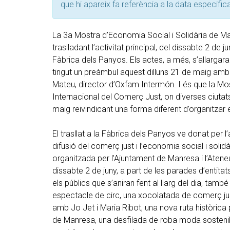
que hi apareix fa referència a la data especific
La 3a Mostra d’Economia Social i Solidària de Ma
traslladant l’activitat principal, del dissabte 2 de ju
Fàbrica dels Panyos. Els actes, a més, s’allargaran
tingut un preàmbul aquest dilluns 21 de maig am
Mateu, director d’Oxfam Intermón. I és que la Mo
Internacional del Comerç Just, on diverses ciutat
maig reivindicant una forma diferent d’organitzar e
El trasllat a la Fàbrica dels Panyos ve donat per l’
difusió del comerç just i l’economia social i solid
organitzada per l’Ajuntament de Manresa i l’Atene
dissabte 2 de juny, a part de les parades d’entitats
els públics que s’aniran fent al llarg del dia, tam
espectacle de circ, una xocolatada de comerç ju
amb Jo Jet i Maria Ribot, una nova ruta històrica 
de Manresa, una desfilada de roba moda sosteni