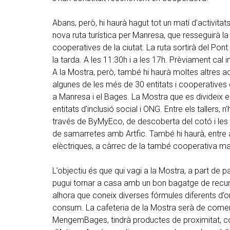
Abans, però, hi haurà hagut tot un matí d’activita
nova ruta turística per Manresa, que resseguirà la h
cooperatives de la ciutat. La ruta sortirà del Pont
la tarda. A les 11:30h i a les 17h. Prèviament cal in
A la Mostra, però, també hi haurà moltes altres act
algunes de les més de 30 entitats i cooperatives q
a Manresa i el Bages. La Mostra que es divideix e
entitats d’inclusió social i ONG. Entre els tallers,
través de ByMyEco, de descoberta del cotó i le
de samarretes amb Artfic. També hi haurà, entre alt
elèctriques, a càrrec de la també cooperativa m
L’objectiu és que qui vagi a la Mostra, a part de p
pugui tornar a casa amb un bon bagatge de recurs
alhora que coneix diverses fórmules diferents d’org
consum. La cafeteria de la Mostra serà de comerç 
MengemBages, tindrà productes de proximitat, co