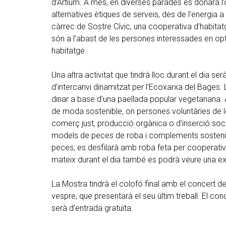
d’Artium. A més, en diverses parades es donarà l’o
alternatives ètiques de serveis, des de l’energia a 
càrrec de Sostre Cívic, una cooperativa d’habita
són a l’abast de les persones interessades en o
habitatge.
Una altra activitat que tindrà lloc durant el dia se
d’intercanvi dinamitzat per l’Ecoxarxa del Bages.
dinar a base d’una paellada popular vegetariana. A
de moda sostenible, on persones voluntàries de le
comerç just, producció orgànica o d’inserció socia
models de peces de roba i complements sostenibl
peces, es desfilarà amb roba feta per cooperati
mateix durant el dia també es podrà veure una e
La Mostra tindrà el colofó final amb el concert de
vespre, que presentarà el seu últim treball. El con
serà d’entrada gratuïta.