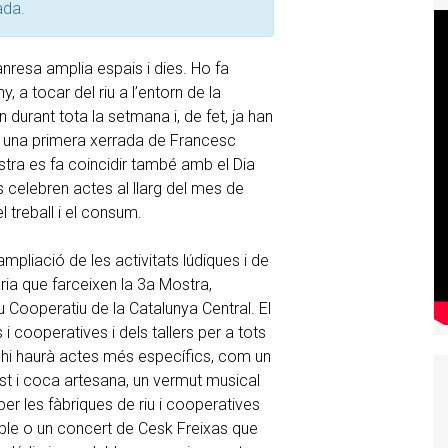
ada.
nresa amplia espais i dies. Ho fa
ny, a tocar del riu a l’entorn de la
 durant tota la setmana i, de fet, ja han
b una primera xerrada de Francesc
stra es fa coincidir també amb el Dia
s celebren actes al llarg del mes de
l treball i el consum.
ampliació de les activitats lúdiques i de
ària que farceixen la 3a Mostra,
u Cooperatiu de la Catalunya Central. El
 i cooperatives i dels tallers per a tots
bé hi haurà actes més específics, com un
st i coca artesana, un vermut musical
per les fàbriques de riu i cooperatives
ble o un concert de Cesk Freixas que