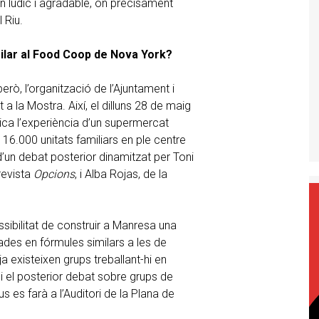
n lúdic i agradable, on precisament
 Riu.
ilar al Food Coop de Nova York?
erò, l’organització de l’Ajuntament i
a la Mostra. Així, el dilluns 28 de maig
lica l’experiència d’un supermercat
6.000 unitats familiars en ple centre
un debat posterior dinamitzat per Toni
revista
Opcions
, i Alba Rojas, de la
ossibilitat de construir a Manresa una
ades en fórmules similars a les de
existeixen grups treballant-hi en
i el posterior debat sobre grups de
es farà a l’Auditori de la Plana de