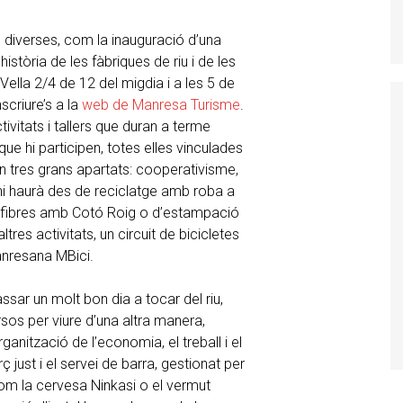
ts diverses, com la inauguració d’una
istòria de les fàbriques de riu i de les
 Vella 2/4 de 12 del migdia i a les 5 de
scriure’s a la
web de Manresa Turisme
.
ivitats i tallers que duran a terme
ue hi participen, totes elles vinculades
n tres grans apartats: cooperativisme,
 n’hi haurà des de reciclatge amb roba a
s fibres amb Cotó Roig o d’estampació
res activitats, un circuit de bicicletes
anresana MBici.
assar un molt bon dia a tocar del riu,
os per viure d’una altra manera,
anització de l’economia, el treball i el
just i el servei de barra, gestionat per
m la cervesa Ninkasi o el vermut