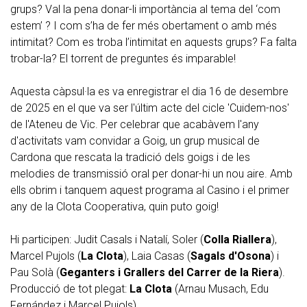
grups? Val la pena donar-li importància al tema del ‘com
estem’ ? I com s’ha de fer més obertament o amb més
intimitat? Com es troba l’intimitat en aquests grups? Fa falta
trobar-la? El torrent de preguntes és imparable!
Aquesta càpsul·la es va enregistrar el dia 16 de desembre
de 2025 en el que va ser l'últim acte del cicle 'Cuidem-nos'
de l'Ateneu de Vic. Per celebrar que acabàvem l'any
d'activitats vam convidar a Goig, un grup musical de
Cardona que rescata la tradició dels goigs i de les
melodies de transmissió oral per donar-hi un nou aire. Amb
ells obrim i tanquem aquest programa al Casino i el primer
any de la Clota Cooperativa, quin puto goig!
Hi participen: Judit Casals i Natalí, Soler (
Colla Riallera
),
Marcel Pujols (
La Clota
), Laia Casas (
Sagals d'Osona
) i
Pau Solà (
Geganters i Grallers del Carrer de la Riera
).
Producció de tot plegat:
La Clota
(Arnau Musach, Edu
Fernández i Marcel Pujols).